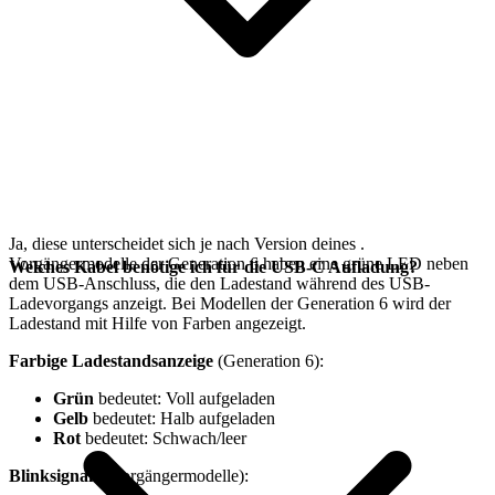
Ja, diese unterscheidet sich je nach Version deines
.
Vorgängermodelle der Generation 6 haben eine grüne LED neben
Welches Kabel benötige ich für die USB-C Aufladung?
dem USB-Anschluss, die den Ladestand während des USB-
Ladevorgangs anzeigt. Bei Modellen der Generation 6 wird der
Ladestand mit Hilfe von Farben angezeigt.
Farbige Ladestandsanzeige
(Generation 6):
Grün
bedeutet: Voll aufgeladen
Gelb
bedeutet: Halb aufgeladen
Rot
bedeutet: Schwach/leer
Blinksignale
(Vorgängermodelle):