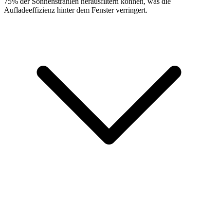
75% der Sonnenstrahlen herausfiltern können, was die
Aufladeeffizienz hinter dem Fenster verringert.