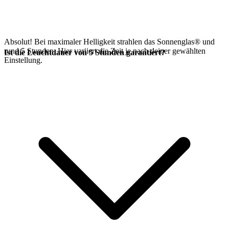
Absolut! Bei maximaler Helligkeit strahlen das Sonnenglas®
und
rund 5 Stunden. Hier variiert die Zeit je nach deiner gewählten
Ist die Leuchtdauer von 5 Stunden garantiert?
Einstellung.