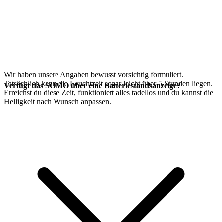
Wir haben unsere Angaben bewusst vorsichtig formuliert.
Tatsächlich kann die Leuchtzeit sogar leicht über 5 Stunden liegen.
Verfügt das SOMO über eine Batteriestandsanzeige?
Erreichst du diese Zeit, funktioniert alles tadellos und du kannst die
Helligkeit nach Wunsch anpassen.