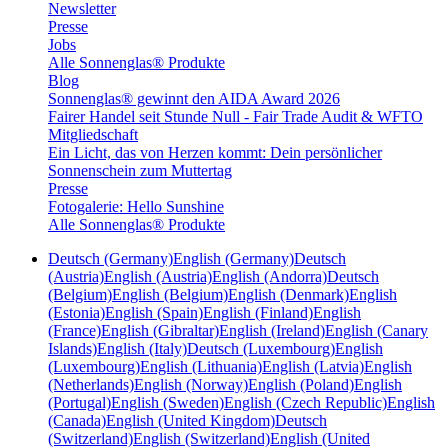
Newsletter
Presse
Jobs
Alle Sonnenglas® Produkte
Blog
Sonnenglas® gewinnt den AIDA Award 2026
Fairer Handel seit Stunde Null - Fair Trade Audit & WFTO
Mitgliedschaft
Ein Licht, das von Herzen kommt: Dein persönlicher
Sonnenschein zum Muttertag
Presse
Fotogalerie: Hello Sunshine
Alle Sonnenglas® Produkte
Deutsch (Germany)
English (Germany)
Deutsch
(Austria)
English (Austria)
English (Andorra)
Deutsch
(Belgium)
English (Belgium)
English (Denmark)
English
(Estonia)
English (Spain)
English (Finland)
English
(France)
English (Gibraltar)
English (Ireland)
English (Canary
Islands)
English (Italy)
Deutsch (Luxembourg)
English
(Luxembourg)
English (Lithuania)
English (Latvia)
English
(Netherlands)
English (Norway)
English (Poland)
English
(Portugal)
English (Sweden)
English (Czech Republic)
English
(Canada)
English (United Kingdom)
Deutsch
(Switzerland)
English (Switzerland)
English (United