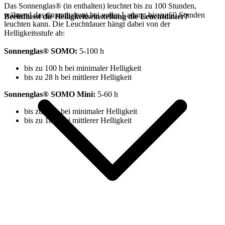
Das Sonnenglas®
(in
enthalten) leuchtet bis zu 100 Stunden,
während das
(in
enthalten) bei voller Ladung bis zu 60 Stunden
Beeinflusst die Helligkeitseinstellung die Leuchtdauer?
leuchten kann. Die Leuchtdauer hängt dabei von der
Helligkeitsstufe ab:
Sonnenglas® SOMO:
⁠5-100 h
bis zu 100 h bei minimaler Helligkeit
bis zu 28 h bei mittlerer Helligkeit
Sonnenglas® SOMO Mini:
5-60 h
bis zu 60 h bei minimaler Helligkeit
bis zu 18 h bei mittlerer Helligkeit