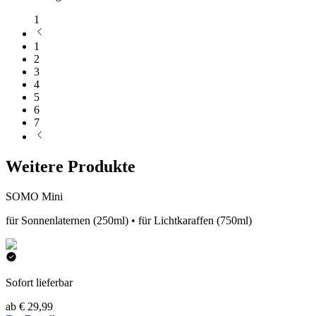
1
1
2
3
4
5
6
7
Weitere Produkte
SOMO Mini
für Sonnenlaternen (250ml) • für Lichtkaraffen (750ml)
Sofort lieferbar
ab € 29,99