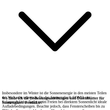
Insbesondere im Winter ist die Sonnenenergie in den meisten Teilen
der Welt sehr schwach. Da das Sonnenglas® SOMO ein
Wo finde ich die Bedienungsanleitungen und Datenblätter für
Solarprodukt ist, findet es im Freien bei direktem Sonnenlicht ideale
Sonnenglas®-Produkte?
Aufladebedingungen. Beachte jedoch, dass Fensterscheiben bis zu