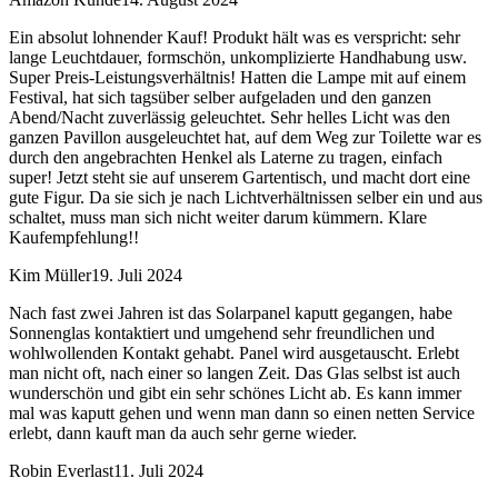
Ein absolut lohnender Kauf! Produkt hält was es verspricht: sehr
lange Leuchtdauer, formschön, unkomplizierte Handhabung usw.
Super Preis-Leistungsverhältnis! Hatten die Lampe mit auf einem
Festival, hat sich tagsüber selber aufgeladen und den ganzen
Abend/Nacht zuverlässig geleuchtet. Sehr helles Licht was den
ganzen Pavillon ausgeleuchtet hat, auf dem Weg zur Toilette war es
durch den angebrachten Henkel als Laterne zu tragen, einfach
super! Jetzt steht sie auf unserem Gartentisch, und macht dort eine
gute Figur. Da sie sich je nach Lichtverhältnissen selber ein und aus
schaltet, muss man sich nicht weiter darum kümmern. Klare
Kaufempfehlung!!
Kim Müller
19. Juli 2024
Nach fast zwei Jahren ist das Solarpanel kaputt gegangen, habe
Sonnenglas kontaktiert und umgehend sehr freundlichen und
wohlwollenden Kontakt gehabt. Panel wird ausgetauscht. Erlebt
man nicht oft, nach einer so langen Zeit. Das Glas selbst ist auch
wunderschön und gibt ein sehr schönes Licht ab. Es kann immer
mal was kaputt gehen und wenn man dann so einen netten Service
erlebt, dann kauft man da auch sehr gerne wieder.
Robin Everlast
11. Juli 2024