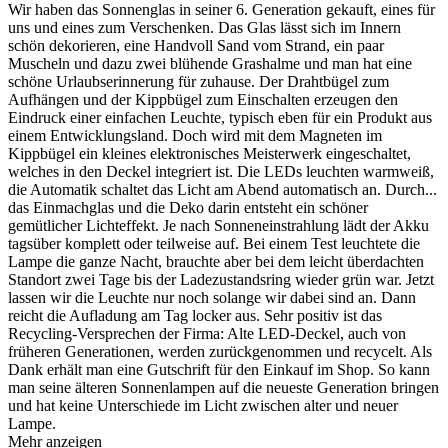
Wir haben das Sonnenglas in seiner 6. Generation gekauft, eines für
uns und eines zum Verschenken. Das Glas lässt sich im Innern
schön dekorieren, eine Handvoll Sand vom Strand, ein paar
Muscheln und dazu zwei blühende Grashalme und man hat eine
schöne Urlaubserinnerung für zuhause. Der Drahtbügel zum
Aufhängen und der Kippbügel zum Einschalten erzeugen den
Eindruck einer einfachen Leuchte, typisch eben für ein Produkt aus
einem Entwicklungsland. Doch wird mit dem Magneten im
Kippbügel ein kleines elektronisches Meisterwerk eingeschaltet,
welches in den Deckel integriert ist. Die LEDs leuchten warmweiß,
die Automatik schaltet das Licht am Abend automatisch an. Durch
...
das Einmachglas und die Deko darin entsteht ein schöner
gemütlicher Lichteffekt. Je nach Sonneneinstrahlung lädt der Akku
tagsüber komplett oder teilweise auf. Bei einem Test leuchtete die
Lampe die ganze Nacht, brauchte aber bei dem leicht überdachten
Standort zwei Tage bis der Ladezustandsring wieder grün war. Jetzt
lassen wir die Leuchte nur noch solange wir dabei sind an. Dann
reicht die Aufladung am Tag locker aus. Sehr positiv ist das
Recycling-Versprechen der Firma: Alte LED-Deckel, auch von
früheren Generationen, werden zurückgenommen und recycelt. Als
Dank erhält man eine Gutschrift für den Einkauf im Shop. So kann
man seine älteren Sonnenlampen auf die neueste Generation bringen
und hat keine Unterschiede im Licht zwischen alter und neuer
Lampe.
Mehr anzeigen