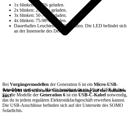
1x blinken: 0-25% geladen.
2x blinken: 25-50% geladen.
3x blinken: 50-75% geladen.
4x blinken: 75-98% geladen.
⁠Dauerhaftes Leuchten: 100% geladen. Die LED befindet sich
an der Innenseite des Deckels.
Bei
Vorgängermodellen
der Generation 6 ist ein
Micro-USB-
Anschluss
vorhanden. Hierfür benötigst du ein Micro-USB-Kabel.
Wie wirkt sich schwache Sonneneinstrahlung auf das Aufladen
Für die
Modelle der
Generation 6
ist ein
USB-C-Kabel
notwendig,
aus?
das du in jedem regulären Elektronikfachgeschäft erwerben kannst.
Die USB-Anschlüsse befinden sich auf der Unterseite des SOMO
Solarlichts.