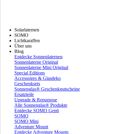
Solarlaternen
SOMO
Lichtkaraffen
Über uns
Blog
Entdecke Sonnenlaternen
Sonnenlaterne Original
Sonnenlaterne Mini Original
Special Editions
Accessoires & Glasdeko
Geschenksets
Sonnenglas® Geschenkgutscheine
Ersatzteile
Upgrade & Repurpose
Alle Sonnenglas® Produkte
Entdecke SOMO Gen6
SOMO
SOMO Mini
Adventure Mount
Entdecke Adventure Mounts