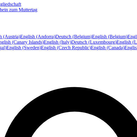
gliedschaft
hein zum Muttertag
h (Austria)
English (Andorra)
Deutsch (Belgium)
English (Belgium)
Engl
glish (Canary Islands)
English (Italy)
Deutsch (Luxembourg)
English (
gal)
English (Sweden)
English (Czech Republic)
English (Canada)
Engli