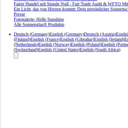
Fairer Handel seit Stunde Null - Fair Trade Audit & WFTO Mit
Ein Licht, das von Herzen kommt: Dein persönlicher Sonnensc
Presse
Fotogalerie: Hello Sunshine
Alle Sonnenglas® Produkte
Deutsch (Germany)
English (Germany)
Deutsch (Austria)
Englis
(Finland)
English (France)
English (Gibraltar)
English (Ireland)
En
(Netherlands)
English (Norway)
English (Poland)
English (Portu
(Switzerland)
English (United States)
English (South Africa)