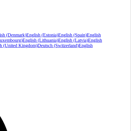
ish (Denmark)
English (Estonia)
English (Spain)
English
Luxembourg)
English (Lithuania)
English (Latvia)
English
sh (United Kingdom)
Deutsch (Switzerland)
English