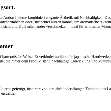
gsort.
ke Andon Laterne kombiniert elegante Ästhetik mit Nachhaltigkeit. Das 
ucherstäbchen oder Duftbeutel nutzen kannst, um aromatische Akzent
 Licht und Duft miteinander verschmelzen - ideal für erholsame Mome
immer
harmonische Weise. Er verbindet traditionelle japanische Handwerksku
phie, die hinter dem Produkt steht: nachhaltige Entwicklung und kultur
erne gefertigt, inspiriert von der jahrhundertelangen Tradition des 
 erstrahlen.