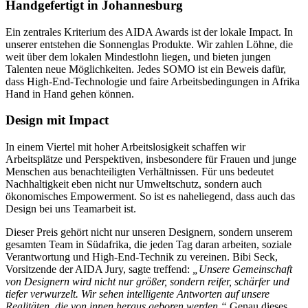
Handgefertigt in Johannesburg
Ein zentrales Kriterium des AIDA Awards ist der lokale Impact. In
unserer
entstehen die Sonnenglas Produkte. Wir zahlen Löhne, die
weit über dem lokalen Mindestlohn liegen, und bieten jungen
Talenten neue Möglichkeiten. Jedes SOMO ist ein Beweis dafür,
dass High-End-Technologie und faire Arbeitsbedingungen in Afrika
Hand in Hand gehen können.
Design mit Impact
In einem Viertel mit hoher Arbeitslosigkeit schaffen wir
Arbeitsplätze und Perspektiven, insbesondere für Frauen und junge
Menschen aus benachteiligten Verhältnissen. Für uns bedeutet
Nachhaltigkeit eben nicht nur Umweltschutz, sondern auch
ökonomisches Empowerment. So ist es naheliegend, dass auch das
Design bei uns Teamarbeit ist.
Dieser Preis gehört nicht nur unseren Designern, sondern unserem
gesamten Team in Südafrika, die jeden Tag daran arbeiten, soziale
Verantwortung und High-End-Technik zu vereinen. Bibi Seck,
Vorsitzende der AIDA Jury, sagte treffend:
„Unsere Gemeinschaft
von Designern wird nicht nur größer, sondern reifer, schärfer und
tiefer verwurzelt. Wir sehen intelligente Antworten auf unsere
Realitäten, die von innen heraus geboren werden.“
Genau dieses