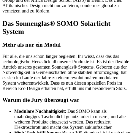
Group und der Africa Design School (ADS) in Benin. Das Ziel:
Afrikanisches Design nicht nur zu feiern, sondern es global zu
vernetzen und zu fördern.
Das Sonnenglas® SOMO Solarlicht
System
Mehr als nur ein Modul
Für alle, die uns schon länger begleiten: Ihr wisst, dass das
das
technologische Herzstück all unserer Produkte ist. Es ist der flexible
Antrieb unseres gesamten Sonnenglas® Systems. Geboren aus der
Notwendigkeit in Gemeinschaften ohne stabilen Stromzugang, hat
es sich im Laufe der Jahre zu einem revolutionären modularen
System weiterentwickelt. Dass es nun diesen speziellen Preis im
Bereich Eco Design erhalten hat, erfüllt uns mit besonderem Stolz.
Warum die Jury überzeugt war
Modulare Nachhaltigkeit:
Das SOMO kann als
unabhängiges Taschenlicht genutzt oder in unsere
,
und alle
weiteren Produkte eingesetzt werden. Das reduziert
Elektroschrott und macht das System zukunftssicher.
High-Tech trifft Sonne:
Bis zu 100 Stunden Licht nach einer