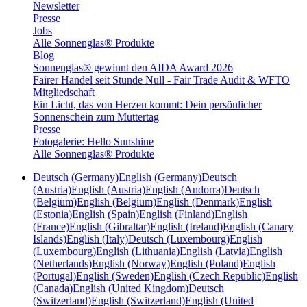
Newsletter
Presse
Jobs
Alle Sonnenglas® Produkte
Blog
Sonnenglas® gewinnt den AIDA Award 2026
Fairer Handel seit Stunde Null - Fair Trade Audit & WFTO
Mitgliedschaft
Ein Licht, das von Herzen kommt: Dein persönlicher
Sonnenschein zum Muttertag
Presse
Fotogalerie: Hello Sunshine
Alle Sonnenglas® Produkte
Deutsch (Germany)
English (Germany)
Deutsch
(Austria)
English (Austria)
English (Andorra)
Deutsch
(Belgium)
English (Belgium)
English (Denmark)
English
(Estonia)
English (Spain)
English (Finland)
English
(France)
English (Gibraltar)
English (Ireland)
English (Canary
Islands)
English (Italy)
Deutsch (Luxembourg)
English
(Luxembourg)
English (Lithuania)
English (Latvia)
English
(Netherlands)
English (Norway)
English (Poland)
English
(Portugal)
English (Sweden)
English (Czech Republic)
English
(Canada)
English (United Kingdom)
Deutsch
(Switzerland)
English (Switzerland)
English (United