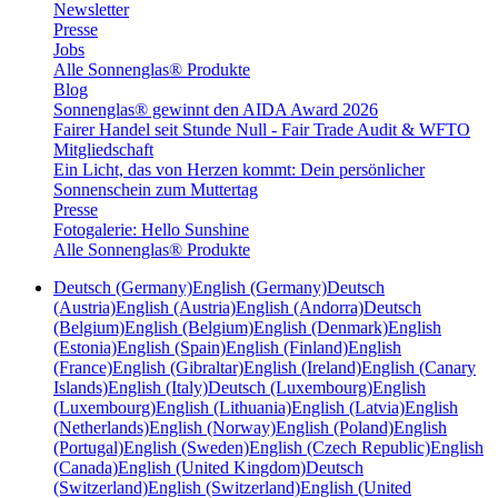
Newsletter
Presse
Jobs
Alle Sonnenglas® Produkte
Blog
Sonnenglas® gewinnt den AIDA Award 2026
Fairer Handel seit Stunde Null - Fair Trade Audit & WFTO
Mitgliedschaft
Ein Licht, das von Herzen kommt: Dein persönlicher
Sonnenschein zum Muttertag
Presse
Fotogalerie: Hello Sunshine
Alle Sonnenglas® Produkte
Deutsch (Germany)
English (Germany)
Deutsch
(Austria)
English (Austria)
English (Andorra)
Deutsch
(Belgium)
English (Belgium)
English (Denmark)
English
(Estonia)
English (Spain)
English (Finland)
English
(France)
English (Gibraltar)
English (Ireland)
English (Canary
Islands)
English (Italy)
Deutsch (Luxembourg)
English
(Luxembourg)
English (Lithuania)
English (Latvia)
English
(Netherlands)
English (Norway)
English (Poland)
English
(Portugal)
English (Sweden)
English (Czech Republic)
English
(Canada)
English (United Kingdom)
Deutsch
(Switzerland)
English (Switzerland)
English (United