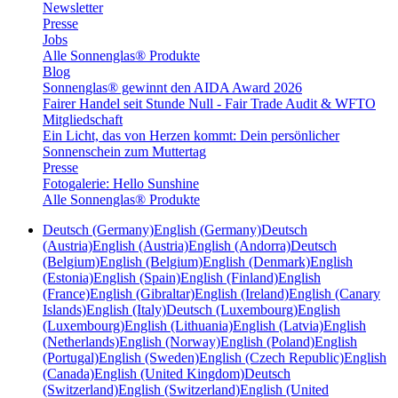
Newsletter
Presse
Jobs
Alle Sonnenglas® Produkte
Blog
Sonnenglas® gewinnt den AIDA Award 2026
Fairer Handel seit Stunde Null - Fair Trade Audit & WFTO
Mitgliedschaft
Ein Licht, das von Herzen kommt: Dein persönlicher
Sonnenschein zum Muttertag
Presse
Fotogalerie: Hello Sunshine
Alle Sonnenglas® Produkte
Deutsch (Germany)
English (Germany)
Deutsch
(Austria)
English (Austria)
English (Andorra)
Deutsch
(Belgium)
English (Belgium)
English (Denmark)
English
(Estonia)
English (Spain)
English (Finland)
English
(France)
English (Gibraltar)
English (Ireland)
English (Canary
Islands)
English (Italy)
Deutsch (Luxembourg)
English
(Luxembourg)
English (Lithuania)
English (Latvia)
English
(Netherlands)
English (Norway)
English (Poland)
English
(Portugal)
English (Sweden)
English (Czech Republic)
English
(Canada)
English (United Kingdom)
Deutsch
(Switzerland)
English (Switzerland)
English (United