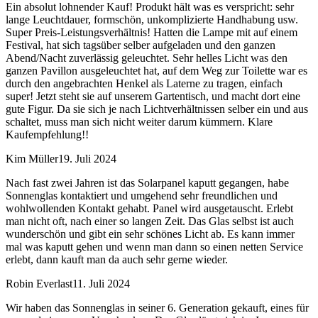
Ein absolut lohnender Kauf! Produkt hält was es verspricht: sehr
lange Leuchtdauer, formschön, unkomplizierte Handhabung usw.
Super Preis-Leistungsverhältnis! Hatten die Lampe mit auf einem
Festival, hat sich tagsüber selber aufgeladen und den ganzen
Abend/Nacht zuverlässig geleuchtet. Sehr helles Licht was den
ganzen Pavillon ausgeleuchtet hat, auf dem Weg zur Toilette war es
durch den angebrachten Henkel als Laterne zu tragen, einfach
super! Jetzt steht sie auf unserem Gartentisch, und macht dort eine
gute Figur. Da sie sich je nach Lichtverhältnissen selber ein und aus
schaltet, muss man sich nicht weiter darum kümmern. Klare
Kaufempfehlung!!
Kim Müller
19. Juli 2024
Nach fast zwei Jahren ist das Solarpanel kaputt gegangen, habe
Sonnenglas kontaktiert und umgehend sehr freundlichen und
wohlwollenden Kontakt gehabt. Panel wird ausgetauscht. Erlebt
man nicht oft, nach einer so langen Zeit. Das Glas selbst ist auch
wunderschön und gibt ein sehr schönes Licht ab. Es kann immer
mal was kaputt gehen und wenn man dann so einen netten Service
erlebt, dann kauft man da auch sehr gerne wieder.
Robin Everlast
11. Juli 2024
Wir haben das Sonnenglas in seiner 6. Generation gekauft, eines für