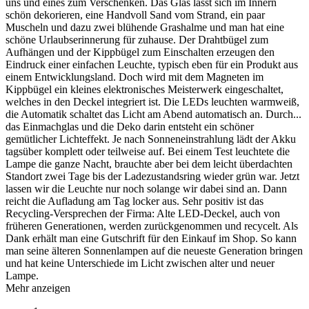
uns und eines zum Verschenken. Das Glas lässt sich im Innern
schön dekorieren, eine Handvoll Sand vom Strand, ein paar
Muscheln und dazu zwei blühende Grashalme und man hat eine
schöne Urlaubserinnerung für zuhause. Der Drahtbügel zum
Aufhängen und der Kippbügel zum Einschalten erzeugen den
Eindruck einer einfachen Leuchte, typisch eben für ein Produkt aus
einem Entwicklungsland. Doch wird mit dem Magneten im
Kippbügel ein kleines elektronisches Meisterwerk eingeschaltet,
welches in den Deckel integriert ist. Die LEDs leuchten warmweiß,
die Automatik schaltet das Licht am Abend automatisch an. Durch
...
das Einmachglas und die Deko darin entsteht ein schöner
gemütlicher Lichteffekt. Je nach Sonneneinstrahlung lädt der Akku
tagsüber komplett oder teilweise auf. Bei einem Test leuchtete die
Lampe die ganze Nacht, brauchte aber bei dem leicht überdachten
Standort zwei Tage bis der Ladezustandsring wieder grün war. Jetzt
lassen wir die Leuchte nur noch solange wir dabei sind an. Dann
reicht die Aufladung am Tag locker aus. Sehr positiv ist das
Recycling-Versprechen der Firma: Alte LED-Deckel, auch von
früheren Generationen, werden zurückgenommen und recycelt. Als
Dank erhält man eine Gutschrift für den Einkauf im Shop. So kann
man seine älteren Sonnenlampen auf die neueste Generation bringen
und hat keine Unterschiede im Licht zwischen alter und neuer
Lampe.
Mehr anzeigen