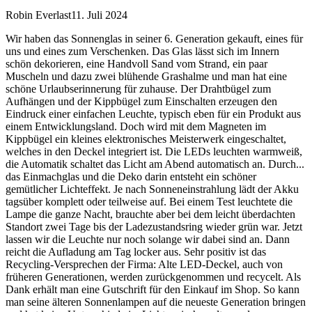
Robin Everlast
11. Juli 2024
Wir haben das Sonnenglas in seiner 6. Generation gekauft, eines für
uns und eines zum Verschenken. Das Glas lässt sich im Innern
schön dekorieren, eine Handvoll Sand vom Strand, ein paar
Muscheln und dazu zwei blühende Grashalme und man hat eine
schöne Urlaubserinnerung für zuhause. Der Drahtbügel zum
Aufhängen und der Kippbügel zum Einschalten erzeugen den
Eindruck einer einfachen Leuchte, typisch eben für ein Produkt aus
einem Entwicklungsland. Doch wird mit dem Magneten im
Kippbügel ein kleines elektronisches Meisterwerk eingeschaltet,
welches in den Deckel integriert ist. Die LEDs leuchten warmweiß,
die Automatik schaltet das Licht am Abend automatisch an. Durch
...
das Einmachglas und die Deko darin entsteht ein schöner
gemütlicher Lichteffekt. Je nach Sonneneinstrahlung lädt der Akku
tagsüber komplett oder teilweise auf. Bei einem Test leuchtete die
Lampe die ganze Nacht, brauchte aber bei dem leicht überdachten
Standort zwei Tage bis der Ladezustandsring wieder grün war. Jetzt
lassen wir die Leuchte nur noch solange wir dabei sind an. Dann
reicht die Aufladung am Tag locker aus. Sehr positiv ist das
Recycling-Versprechen der Firma: Alte LED-Deckel, auch von
früheren Generationen, werden zurückgenommen und recycelt. Als
Dank erhält man eine Gutschrift für den Einkauf im Shop. So kann
man seine älteren Sonnenlampen auf die neueste Generation bringen