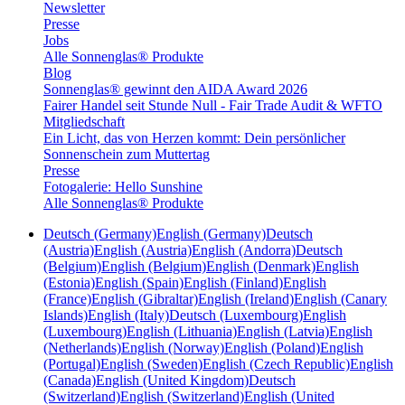
Newsletter
Presse
Jobs
Alle Sonnenglas® Produkte
Blog
Sonnenglas® gewinnt den AIDA Award 2026
Fairer Handel seit Stunde Null - Fair Trade Audit & WFTO
Mitgliedschaft
Ein Licht, das von Herzen kommt: Dein persönlicher
Sonnenschein zum Muttertag
Presse
Fotogalerie: Hello Sunshine
Alle Sonnenglas® Produkte
Deutsch (Germany)
English (Germany)
Deutsch
(Austria)
English (Austria)
English (Andorra)
Deutsch
(Belgium)
English (Belgium)
English (Denmark)
English
(Estonia)
English (Spain)
English (Finland)
English
(France)
English (Gibraltar)
English (Ireland)
English (Canary
Islands)
English (Italy)
Deutsch (Luxembourg)
English
(Luxembourg)
English (Lithuania)
English (Latvia)
English
(Netherlands)
English (Norway)
English (Poland)
English
(Portugal)
English (Sweden)
English (Czech Republic)
English
(Canada)
English (United Kingdom)
Deutsch
(Switzerland)
English (Switzerland)
English (United