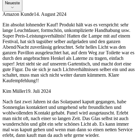
Neueste
Amazon Kunde
14. August 2024
Ein absolut lohnender Kauf! Produkt hält was es verspricht: sehr
lange Leuchtdauer, formschön, unkomplizierte Handhabung usw.
Super Preis-Leistungsverhältnis! Hatten die Lampe mit auf einem
Festival, hat sich tagsüber selber aufgeladen und den ganzen
Abend/Nacht zuverlässig geleuchtet. Sehr helles Licht was den
ganzen Pavillon ausgeleuchtet hat, auf dem Weg zur Toilette war es
durch den angebrachten Henkel als Laterne zu tragen, einfach
super! Jetzt steht sie auf unserem Gartentisch, und macht dort eine
gute Figur. Da sie sich je nach Lichtverhältnissen selber ein und aus
schaltet, muss man sich nicht weiter darum kümmern. Klare
Kaufempfehlung!!
Kim Müller
19. Juli 2024
Nach fast zwei Jahren ist das Solarpanel kaputt gegangen, habe
Sonnenglas kontaktiert und umgehend sehr freundlichen und
wohlwollenden Kontakt gehabt. Panel wird ausgetauscht. Erlebt
man nicht oft, nach einer so langen Zeit. Das Glas selbst ist auch
wunderschön und gibt ein sehr schönes Licht ab. Es kann immer
mal was kaputt gehen und wenn man dann so einen netten Service
erlebt, dann kauft man da auch sehr gerne wieder.