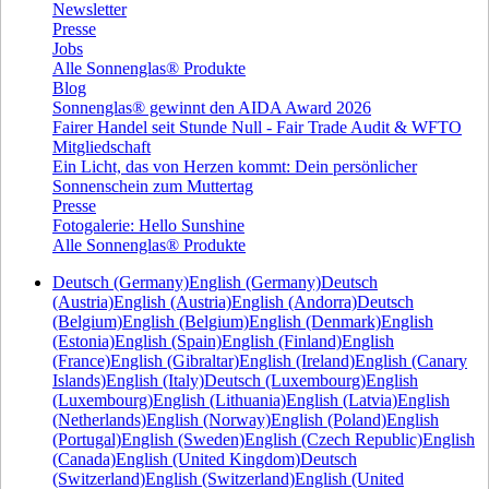
Newsletter
Presse
Jobs
Alle Sonnenglas® Produkte
Blog
Sonnenglas® gewinnt den AIDA Award 2026
Fairer Handel seit Stunde Null - Fair Trade Audit & WFTO
Mitgliedschaft
Ein Licht, das von Herzen kommt: Dein persönlicher
Sonnenschein zum Muttertag
Presse
Fotogalerie: Hello Sunshine
Alle Sonnenglas® Produkte
Deutsch (Germany)
English (Germany)
Deutsch
(Austria)
English (Austria)
English (Andorra)
Deutsch
(Belgium)
English (Belgium)
English (Denmark)
English
(Estonia)
English (Spain)
English (Finland)
English
(France)
English (Gibraltar)
English (Ireland)
English (Canary
Islands)
English (Italy)
Deutsch (Luxembourg)
English
(Luxembourg)
English (Lithuania)
English (Latvia)
English
(Netherlands)
English (Norway)
English (Poland)
English
(Portugal)
English (Sweden)
English (Czech Republic)
English
(Canada)
English (United Kingdom)
Deutsch
(Switzerland)
English (Switzerland)
English (United