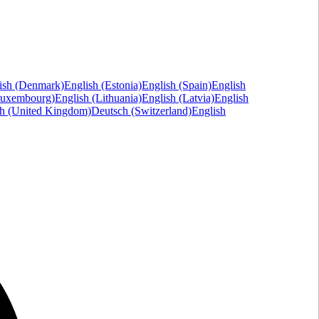
ish (Denmark)
English (Estonia)
English (Spain)
English
Luxembourg)
English (Lithuania)
English (Latvia)
English
sh (United Kingdom)
Deutsch (Switzerland)
English