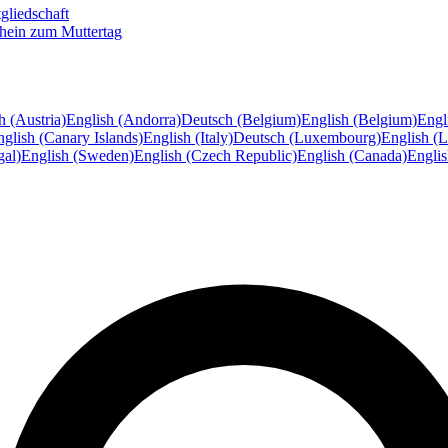
gliedschaft
hein zum Muttertag
h (Austria)
English (Andorra)
Deutsch (Belgium)
English (Belgium)
Engl
glish (Canary Islands)
English (Italy)
Deutsch (Luxembourg)
English (
gal)
English (Sweden)
English (Czech Republic)
English (Canada)
Engli