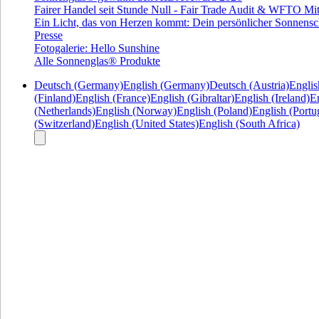
Fairer Handel seit Stunde Null - Fair Trade Audit & WFTO Mit
Ein Licht, das von Herzen kommt: Dein persönlicher Sonnensc
Presse
Fotogalerie: Hello Sunshine
Alle Sonnenglas® Produkte
Deutsch (Germany)
English (Germany)
Deutsch (Austria)
Englis
(Finland)
English (France)
English (Gibraltar)
English (Ireland)
En
(Netherlands)
English (Norway)
English (Poland)
English (Portu
(Switzerland)
English (United States)
English (South Africa)