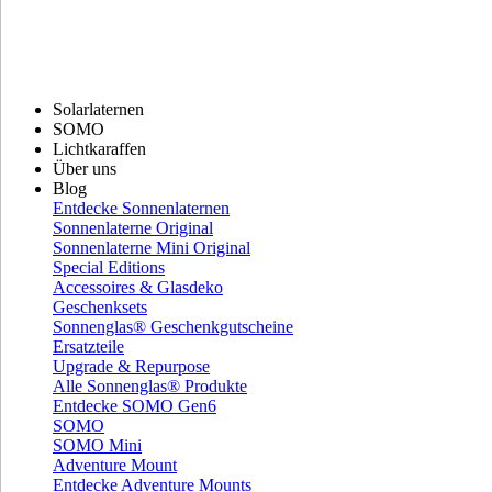
Solarlaternen
SOMO
Lichtkaraffen
Über uns
Blog
Entdecke Sonnenlaternen
Sonnenlaterne Original
Sonnenlaterne Mini Original
Special Editions
Accessoires & Glasdeko
Geschenksets
Sonnenglas® Geschenkgutscheine
Ersatzteile
Upgrade & Repurpose
Alle Sonnenglas® Produkte
Entdecke SOMO Gen6
SOMO
SOMO Mini
Adventure Mount
Entdecke Adventure Mounts