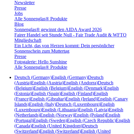
Newsletter
Presse
Jobs
Alle Sonnenglas® Produkte
Blog
Sonnenglas® gewinnt den AIDA Award 2026
Fairer Handel seit Stunde Null - Fair Trade Audit & WFTO
Mitgliedschaft
Ein Licht, das von Herzen kommt: Dein persönlicher
Sonnenschein zum Muttertag
Presse
Fotogalerie: Hello Sunshine
Alle Sonnenglas® Produkte
Deutsch (Germany)
English (Germany)
Deutsch
(Austria)
English (Austria)
English (Andorra)
Deutsch
(Belgium)
English (Belgium)
English (Denmark)
English
(Estonia)
English (Spain)
English (Finland)
English
(France)
English (Gibraltar)
English (Ireland)
English (Canary
Islands)
English (Italy)
Deutsch (Luxembourg)
English
(Luxembourg)
English (Lithuania)
English (Latvia)
English
(Netherlands)
English (Norway)
English (Poland)
English
(Portugal)
English (Sweden)
English (Czech Republic)
English
(Canada)
English (United Kingdom)
Deutsch
(Switzerland)
English (Switzerland)
English (United