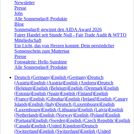
Newsletter
Presse
Jobs
Alle Sonnenglas® Produkte
Blog
Sonnenglas® gewinnt den AIDA Award 2026
Fairer Handel seit Stunde Null - Fair Trade Audit & WFTO
Mitgliedschaft
Ein Licht, das von Herzen kommt: Dein persönlicher
Sonnenschein zum Muttertag
Presse
Fotogalerie: Hello Sunshine
Alle Sonnenglas® Produkte
Deutsch (Germany)
English (Germany)
Deutsch
(Austria)
English (Austria)
English (Andorra)
Deutsch
(Belgium)
English (Belgium)
English (Denmark)
English
(Estonia)
English (Spain)
English (Finland)
English
(France)
English (Gibraltar)
English (Ireland)
English (Canary
Islands)
English (Italy)
Deutsch (Luxembourg)
English
(Luxembourg)
English (Lithuania)
English (Latvia)
English
(Netherlands)
English (Norway)
English (Poland)
English
(Portugal)
English (Sweden)
English (Czech Republic)
English
(Canada)
English (United Kingdom)
Deutsch
(Switzerland)
English (Switzerland)
English (United