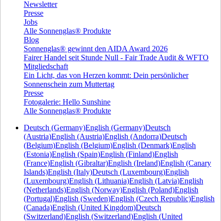
Newsletter
Presse
Jobs
Alle Sonnenglas® Produkte
Blog
Sonnenglas® gewinnt den AIDA Award 2026
Fairer Handel seit Stunde Null - Fair Trade Audit & WFTO
Mitgliedschaft
Ein Licht, das von Herzen kommt: Dein persönlicher
Sonnenschein zum Muttertag
Presse
Fotogalerie: Hello Sunshine
Alle Sonnenglas® Produkte
Deutsch (Germany)
English (Germany)
Deutsch
(Austria)
English (Austria)
English (Andorra)
Deutsch
(Belgium)
English (Belgium)
English (Denmark)
English
(Estonia)
English (Spain)
English (Finland)
English
(France)
English (Gibraltar)
English (Ireland)
English (Canary
Islands)
English (Italy)
Deutsch (Luxembourg)
English
(Luxembourg)
English (Lithuania)
English (Latvia)
English
(Netherlands)
English (Norway)
English (Poland)
English
(Portugal)
English (Sweden)
English (Czech Republic)
English
(Canada)
English (United Kingdom)
Deutsch
(Switzerland)
English (Switzerland)
English (United