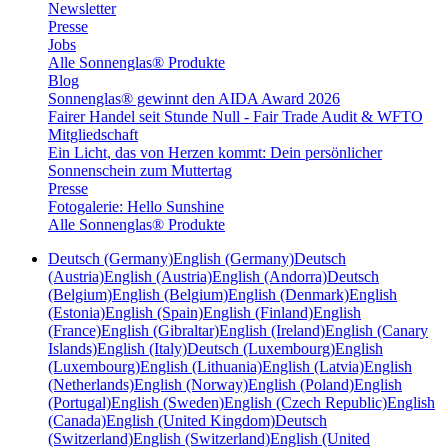
Newsletter
Presse
Jobs
Alle Sonnenglas® Produkte
Blog
Sonnenglas® gewinnt den AIDA Award 2026
Fairer Handel seit Stunde Null - Fair Trade Audit & WFTO
Mitgliedschaft
Ein Licht, das von Herzen kommt: Dein persönlicher
Sonnenschein zum Muttertag
Presse
Fotogalerie: Hello Sunshine
Alle Sonnenglas® Produkte
Deutsch (Germany)
English (Germany)
Deutsch
(Austria)
English (Austria)
English (Andorra)
Deutsch
(Belgium)
English (Belgium)
English (Denmark)
English
(Estonia)
English (Spain)
English (Finland)
English
(France)
English (Gibraltar)
English (Ireland)
English (Canary
Islands)
English (Italy)
Deutsch (Luxembourg)
English
(Luxembourg)
English (Lithuania)
English (Latvia)
English
(Netherlands)
English (Norway)
English (Poland)
English
(Portugal)
English (Sweden)
English (Czech Republic)
English
(Canada)
English (United Kingdom)
Deutsch
(Switzerland)
English (Switzerland)
English (United