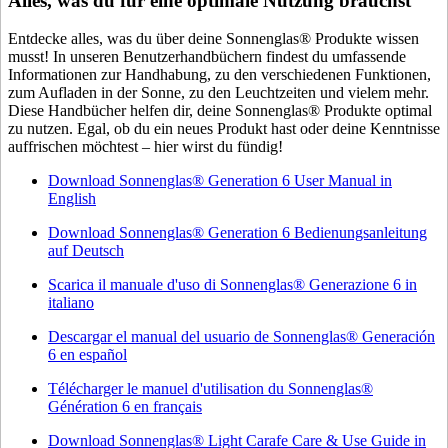
Alles, was du für eine optimale Nutzung brauchst
Entdecke alles, was du über deine Sonnenglas® Produkte wissen
musst! In unseren Benutzerhandbüchern findest du umfassende
Informationen zur Handhabung, zu den verschiedenen Funktionen,
zum Aufladen in der Sonne, zu den Leuchtzeiten und vielem mehr.
Diese Handbücher helfen dir, deine Sonnenglas® Produkte optimal
zu nutzen. Egal, ob du ein neues Produkt hast oder deine Kenntnisse
auffrischen möchtest – hier wirst du fündig!
Download Sonnenglas® Generation 6 User Manual in
English
Download Sonnenglas® Generation 6 Bedienungsanleitung
auf Deutsch
Scarica il manuale d'uso di Sonnenglas® Generazione 6 in
italiano
Descargar el manual del usuario de Sonnenglas® Generación
6 en español
Télécharger le manuel d'utilisation du Sonnenglas®
Génération 6 en français
Download Sonnenglas® Light Carafe Care & Use Guide in