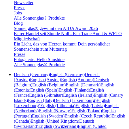
Newsletter
Presse
Jobs
Alle Sonnenglas® Produkte
Blog
Sonnenglas® gewinnt den AIDA Award 2026
Fairer Handel seit Stunde Null - Fair Trade Audit & WFTO
Mitgliedschaft
Ein Licht, das von Herzen kommt: Dein persönlicher
Sonnenschein zum Muttertag
Presse
Fotogalerie: Hello Sunshine
Alle Sonnenglas® Produkte
Deutsch (Germany)
English (Germany)
Deutsch
(Austria)
English (Austria)
English (Andorra)
Deutsch
(Belgium)
English (Belgium)
English (Denmark)
English
(Estonia)
English (Spain)
English (Finland)
English
(France)
English (Gibraltar)
English (Ireland)
English (Canary
Islands)
English (Italy)
Deutsch (Luxembourg)
English
(Luxembourg)
English (Lithuania)
English (Latvia)
English
(Netherlands)
English (Norway)
English (Poland)
English
(Portugal)
English (Sweden)
English (Czech Republic)
English
(Canada)
English (United Kingdom)
Deutsch
(Switzerland)
English (Switzerland)
English (United