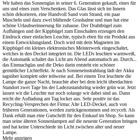
Wir haben das Sonnenglas in seiner 6. Generation gekauft, eines für
uns und eines zum Verschenken. Das Glas lässt sich im Innern
schön dekorieren, eine Handvoll Sand vom Strand, ein paar
Muscheln und dazu zwei blühende Grashalme und man hat eine
schöne Urlaubserinnerung für zuhause. Der Drahtbügel zum
Aufhängen und der Kippbügel zum Einschalten erzeugen den
Eindruck einer einfachen Leuchte, typisch eben für ein Produkt aus
einem Entwicklungsland. Doch wird mit dem Magneten im
Kippbügel ein kleines elektronisches Meisterwerk eingeschaltet,
welches in den Deckel integriert ist. Die LEDs leuchten warmweiß,
die Automatik schaltet das Licht am Abend automatisch an. Durch
...
das Einmachglas und die Deko darin entsteht ein schöner
gemütlicher Lichteffekt. Je nach Sonneneinstrahlung lädt der Akku
tagsüber komplett oder teilweise auf. Bei einem Test leuchtete die
Lampe die ganze Nacht, brauchte aber bei dem leicht überdachten
Standort zwei Tage bis der Ladezustandsring wieder grün war. Jetzt
lassen wir die Leuchte nur noch solange wir dabei sind an. Dann
reicht die Aufladung am Tag locker aus. Sehr positiv ist das
Recycling-Versprechen der Firma: Alte LED-Deckel, auch von
früheren Generationen, werden zurückgenommen und recycelt. Als
Dank erhält man eine Gutschrift für den Einkauf im Shop. So kann
man seine älteren Sonnenlampen auf die neueste Generation bringen
und hat keine Unterschiede im Licht zwischen alter und neuer
Lampe.
Mehr anzeigen