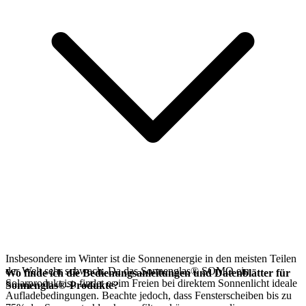
Insbesondere im Winter ist die Sonnenenergie in den meisten Teilen
der Welt sehr schwach. Da das Sonnenglas® SOMO ein
Wo finde ich die Bedienungsanleitungen und Datenblätter für
Solarprodukt ist, findet es im Freien bei direktem Sonnenlicht ideale
Sonnenglas®-Produkte?
Aufladebedingungen. Beachte jedoch, dass Fensterscheiben bis zu