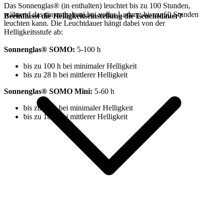
Das Sonnenglas®
(in
enthalten) leuchtet bis zu 100 Stunden,
während das
(in
enthalten) bei voller Ladung bis zu 60 Stunden
Beeinflusst die Helligkeitseinstellung die Leuchtdauer?
leuchten kann. Die Leuchtdauer hängt dabei von der
Helligkeitsstufe ab:
Sonnenglas® SOMO:
⁠5-100 h
bis zu 100 h bei minimaler Helligkeit
bis zu 28 h bei mittlerer Helligkeit
Sonnenglas® SOMO Mini:
5-60 h
bis zu 60 h bei minimaler Helligkeit
bis zu 18 h bei mittlerer Helligkeit