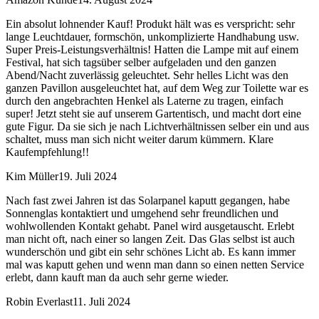
Ein absolut lohnender Kauf! Produkt hält was es verspricht: sehr
lange Leuchtdauer, formschön, unkomplizierte Handhabung usw.
Super Preis-Leistungsverhältnis! Hatten die Lampe mit auf einem
Festival, hat sich tagsüber selber aufgeladen und den ganzen
Abend/Nacht zuverlässig geleuchtet. Sehr helles Licht was den
ganzen Pavillon ausgeleuchtet hat, auf dem Weg zur Toilette war es
durch den angebrachten Henkel als Laterne zu tragen, einfach
super! Jetzt steht sie auf unserem Gartentisch, und macht dort eine
gute Figur. Da sie sich je nach Lichtverhältnissen selber ein und aus
schaltet, muss man sich nicht weiter darum kümmern. Klare
Kaufempfehlung!!
Kim Müller
19. Juli 2024
Nach fast zwei Jahren ist das Solarpanel kaputt gegangen, habe
Sonnenglas kontaktiert und umgehend sehr freundlichen und
wohlwollenden Kontakt gehabt. Panel wird ausgetauscht. Erlebt
man nicht oft, nach einer so langen Zeit. Das Glas selbst ist auch
wunderschön und gibt ein sehr schönes Licht ab. Es kann immer
mal was kaputt gehen und wenn man dann so einen netten Service
erlebt, dann kauft man da auch sehr gerne wieder.
Robin Everlast
11. Juli 2024