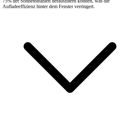
75% der Sonnenstrahlen herausfiltern können, was die
Aufladeeffizienz hinter dem Fenster verringert.