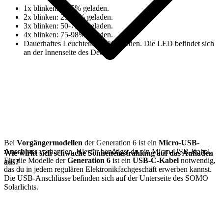
1x blinken: 0-25% geladen.
2x blinken: 25-50% geladen.
3x blinken: 50-75% geladen.
4x blinken: 75-98% geladen.
⁠Dauerhaftes Leuchten: 100% geladen. Die LED befindet sich
an der Innenseite des Deckels.
Bei
Vorgängermodellen
der Generation 6 ist ein
Micro-USB-
Anschluss
vorhanden. Hierfür benötigst du ein Micro-USB-Kabel.
Wie wirkt sich schwache Sonneneinstrahlung auf das Aufladen
Für die
Modelle der
Generation 6
ist ein
USB-C-Kabel
notwendig,
aus?
das du in jedem regulären Elektronikfachgeschäft erwerben kannst.
Die USB-Anschlüsse befinden sich auf der Unterseite des SOMO
Solarlichts.