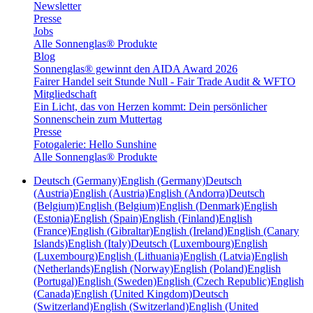
Newsletter
Presse
Jobs
Alle Sonnenglas® Produkte
Blog
Sonnenglas® gewinnt den AIDA Award 2026
Fairer Handel seit Stunde Null - Fair Trade Audit & WFTO
Mitgliedschaft
Ein Licht, das von Herzen kommt: Dein persönlicher
Sonnenschein zum Muttertag
Presse
Fotogalerie: Hello Sunshine
Alle Sonnenglas® Produkte
Deutsch (Germany)
English (Germany)
Deutsch
(Austria)
English (Austria)
English (Andorra)
Deutsch
(Belgium)
English (Belgium)
English (Denmark)
English
(Estonia)
English (Spain)
English (Finland)
English
(France)
English (Gibraltar)
English (Ireland)
English (Canary
Islands)
English (Italy)
Deutsch (Luxembourg)
English
(Luxembourg)
English (Lithuania)
English (Latvia)
English
(Netherlands)
English (Norway)
English (Poland)
English
(Portugal)
English (Sweden)
English (Czech Republic)
English
(Canada)
English (United Kingdom)
Deutsch
(Switzerland)
English (Switzerland)
English (United