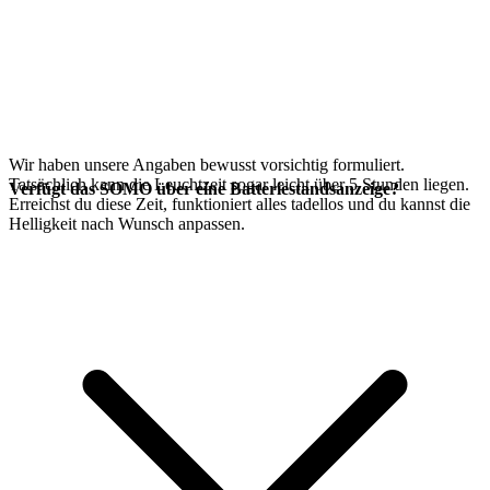
Wir haben unsere Angaben bewusst vorsichtig formuliert.
Tatsächlich kann die Leuchtzeit sogar leicht über 5 Stunden liegen.
Verfügt das SOMO über eine Batteriestandsanzeige?
Erreichst du diese Zeit, funktioniert alles tadellos und du kannst die
Helligkeit nach Wunsch anpassen.