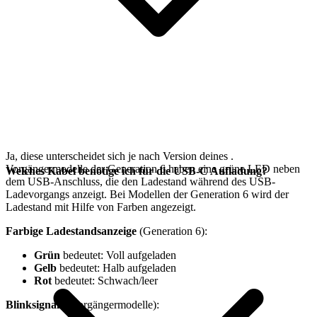
Ja, diese unterscheidet sich je nach Version deines
.
Vorgängermodelle der Generation 6 haben eine grüne LED neben
Welches Kabel benötige ich für die USB-C Aufladung?
dem USB-Anschluss, die den Ladestand während des USB-
Ladevorgangs anzeigt. Bei Modellen der Generation 6 wird der
Ladestand mit Hilfe von Farben angezeigt.
Farbige Ladestandsanzeige
(Generation 6):
Grün
bedeutet: Voll aufgeladen
Gelb
bedeutet: Halb aufgeladen
Rot
bedeutet: Schwach/leer
Blinksignale
(Vorgängermodelle):