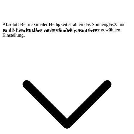
Absolut! Bei maximaler Helligkeit strahlen das Sonnenglas®
und
rund 5 Stunden. Hier variiert die Zeit je nach deiner gewählten
Ist die Leuchtdauer von 5 Stunden garantiert?
Einstellung.