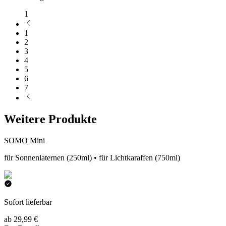
1
1
2
3
4
5
6
7
Weitere Produkte
SOMO Mini
für Sonnenlaternen (250ml) • für Lichtkaraffen (750ml)
Sofort lieferbar
ab 29,99 €