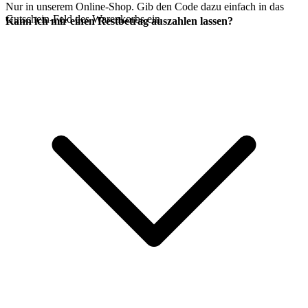
Nur in unserem Online-Shop. Gib den Code dazu einfach in das
Gutschein-Feld des Warenkorbs ein.
Kann ich mir einen Restbetrag auszahlen lassen?