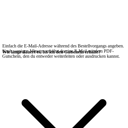
Einfach die E-Mail-Adresse während des Bestellvorgangs angeben.
Nach wenigen Minuten erhältst du eine E-Mail mit dem PDF-
Wie lange dauert es, bis ich den Gutschein erhalte?
Gutschein, den du entweder weiterleiten oder ausdrucken kannst.