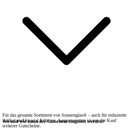
Für das gesamte Sortiment von Sonnenglas® – auch für reduzierte
Artikel und Special Editions. Ausgenommen ist nur der Kauf
Wo und wie kann der Gutschein eingelöst werden?
weiterer Gutscheine.