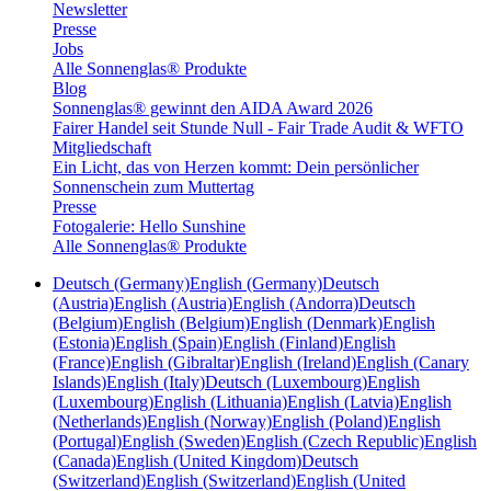
Newsletter
Presse
Jobs
Alle Sonnenglas® Produkte
Blog
Sonnenglas® gewinnt den AIDA Award 2026
Fairer Handel seit Stunde Null - Fair Trade Audit & WFTO
Mitgliedschaft
Ein Licht, das von Herzen kommt: Dein persönlicher
Sonnenschein zum Muttertag
Presse
Fotogalerie: Hello Sunshine
Alle Sonnenglas® Produkte
Deutsch (Germany)
English (Germany)
Deutsch
(Austria)
English (Austria)
English (Andorra)
Deutsch
(Belgium)
English (Belgium)
English (Denmark)
English
(Estonia)
English (Spain)
English (Finland)
English
(France)
English (Gibraltar)
English (Ireland)
English (Canary
Islands)
English (Italy)
Deutsch (Luxembourg)
English
(Luxembourg)
English (Lithuania)
English (Latvia)
English
(Netherlands)
English (Norway)
English (Poland)
English
(Portugal)
English (Sweden)
English (Czech Republic)
English
(Canada)
English (United Kingdom)
Deutsch
(Switzerland)
English (Switzerland)
English (United