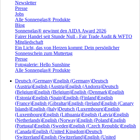
Newsletter
Presse
Jobs
Alle Sonnenglas® Produkte
Blog
Sonnenglas® gewinnt den AIDA Award 2026
Fairer Handel seit Stunde Null - Fair Trade Audit & WFTO
Mitgliedschaft
Ein Licht, das von Herzen kommt: Dein persönlicher
Sonnenschein zum Muttertag
Presse
Fotogalerie: Hello Sunshine
Alle Sonnenglas® Produkte
Deutsch (Germany)
English (Germany)
Deutsch
(Austria)
English (Austria)
English (Andorra)
Deutsch
(Belgium)
English (Belgium)
English (Denmark)
English
(Estonia)
English (Spain)
English (Finland)
English
(France)
English (Gibraltar)
English (Ireland)
English (Canary
Islands)
English (Italy)
Deutsch (Luxembourg)
English
(Luxembourg)
English (Lithuania)
English (Latvia)
English
(Netherlands)
English (Norway)
English (Poland)
English
(Portugal)
English (Sweden)
English (Czech Republic)
English
(Canada)
English (United Kingdom)
Deutsch
(Switzerland)
English (Switzerland)
English (United