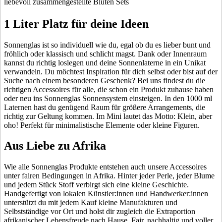
liebevoll zusammengestellte Blüten Sets
1 Liter Platz für deine Ideen
Sonnenglas ist so individuell wie du, egal ob du es lieber bunt und
fröhlich oder klassisch und schlicht magst. Dank
oder
Innenraum
kannst du richtig loslegen und deine Sonnenlaterne in ein Unikat
verwandeln. Du möchtest Inspiration für dich selbst oder bist auf der
Suche nach einem besonderen Geschenk? Bei uns findest du die
richtigen Accessoires für alle, die schon ein Produkt zuhause haben
oder neu ins Sonnenglas Sonnensystem einsteigen. In den 1000 ml
Laternen hast du genügend Raum für größere Arrangements, die
richtig zur Geltung kommen. Im Mini lautet das Motto: Klein, aber
oho! Perfekt für minimalistische Elemente oder kleine Figuren.
Aus Liebe zu Afrika
Wie alle Sonnenglas Produkte entstehen auch unsere Accessoires
unter fairen Bedingungen in Afrika. Hinter jeder Perle, jeder Blume
und jedem Stück Stoff verbirgt sich eine kleine Geschichte.
Handgefertigt von lokalen Künstler:innen und Handwerker:innen
unterstützt du mit jedem Kauf kleine Manufakturen und
Selbstständige vor Ort und holst dir zugleich die Extraportion
afrikanischer Lebensfreude nach Hause. Fair, nachhaltig und voller