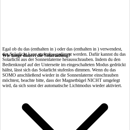
Egal ob du das
(enthalten in
) oder das
(enthalten in
) verwendest,
das Solarlicht kann stufenlos gedimmt werden. Dafür kannst du das
Wie lange dauert die Solarladung?
Solarlicht aus der Sonnenlaterne herausschrauben. Indem du den
Bedienknopf auf der Unterseite im eingeschalteten Modus gedrückt
hältst, lässt sich das Solarlicht stufenlos dimmen. Wenn du das
SOMO anschließend wieder in die Sonnenlaterne einschrauben
möchtest, beachte bitte, dass der Magnetbügel NICHT umgelegt
wird, da sich sonst der automatische Lichtmodus wieder aktiviert.