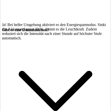
Ja! Bei heller Umgebung aktiviert es den Energiesparmodus. Sinkt
der Akkustand unter 30 %, dimmt es die Leuchtkraft. Zudem
Gibt es eine Dimmfunktion?
reduziert sich die Intensität nach einer Stunde auf höchster Stufe
automatisch.