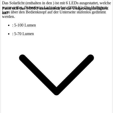
Das Solarlicht (enthalten in den
) ist mit 6 LEDs ausgestattet, welche
warmweißes, flickerfreies Licht abgeben (3000 K). Die Helligkeit
Passt sich das SOMO automatisch an die Umgebungshelligkeit
kann über den Bedienknopf auf der Unterseite stufenlos gedimmt
an?
werden.
: 5-100 Lumen
: 5-70 Lumen