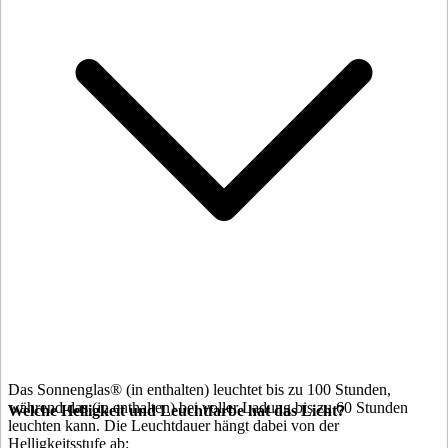
Das Sonnenglas®
(in
enthalten) leuchtet bis zu 100 Stunden,
während das
(in
enthalten) bei voller Ladung bis zu 60 Stunden
Welche Helligkeit und Leuchtfarbe hat das Licht?
leuchten kann. Die Leuchtdauer hängt dabei von der
Helligkeitsstufe ab: