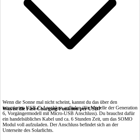
Wenn die Sonne mal nicht scheint, kannst du das
über den
integrierten USB-C-Anschluss aufladen (für Modelle der Generation
Was ist die Fast-Charging-Funktion per USB?
6, Vorgängermodell mit Micro-USB Anschluss). Du brauchst dafür
ein handelsübliches Kabel und ca. 6 Stunden Zeit, um das SOMO
Modul voll aufzuladen. Der Anschluss befindet sich an der
Unterseite des Solarlichts.