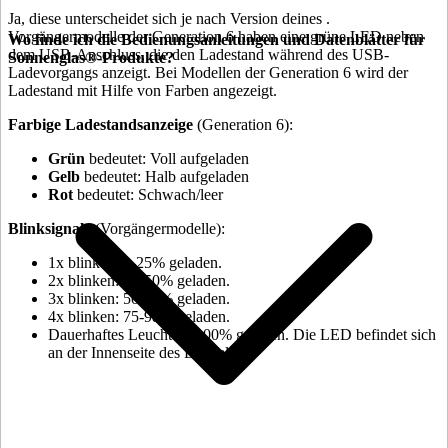
Ja, diese unterscheidet sich je nach Version deines
.
Vorgängermodelle der Generation 6 haben eine grüne LED neben
Wo finde ich die Bedienungsanleitungen und Datenblätter für
dem USB-Anschluss, die den Ladestand während des USB-
Sonnenglas®-Produkte?
Ladevorgangs anzeigt. Bei Modellen der Generation 6 wird der
Ladestand mit Hilfe von Farben angezeigt.
Farbige Ladestandsanzeige
(Generation 6):
Grün
bedeutet: Voll aufgeladen
Gelb
bedeutet: Halb aufgeladen
Rot
bedeutet: Schwach/leer
Blinksignale
(Vorgängermodelle):
1x blinken: 0-25% geladen.
2x blinken: 25-50% geladen.
3x blinken: 50-75% geladen.
4x blinken: 75-98% geladen.
⁠Dauerhaftes Leuchten: 100% geladen. Die LED befindet sich
an der Innenseite des Deckels.