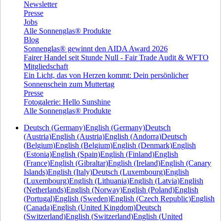
Newsletter
Presse
Jobs
Alle Sonnenglas® Produkte
Blog
Sonnenglas® gewinnt den AIDA Award 2026
Fairer Handel seit Stunde Null - Fair Trade Audit & WFTO
Mitgliedschaft
Ein Licht, das von Herzen kommt: Dein persönlicher
Sonnenschein zum Muttertag
Presse
Fotogalerie: Hello Sunshine
Alle Sonnenglas® Produkte
Deutsch (Germany)
English (Germany)
Deutsch
(Austria)
English (Austria)
English (Andorra)
Deutsch
(Belgium)
English (Belgium)
English (Denmark)
English
(Estonia)
English (Spain)
English (Finland)
English
(France)
English (Gibraltar)
English (Ireland)
English (Canary
Islands)
English (Italy)
Deutsch (Luxembourg)
English
(Luxembourg)
English (Lithuania)
English (Latvia)
English
(Netherlands)
English (Norway)
English (Poland)
English
(Portugal)
English (Sweden)
English (Czech Republic)
English
(Canada)
English (United Kingdom)
Deutsch
(Switzerland)
English (Switzerland)
English (United