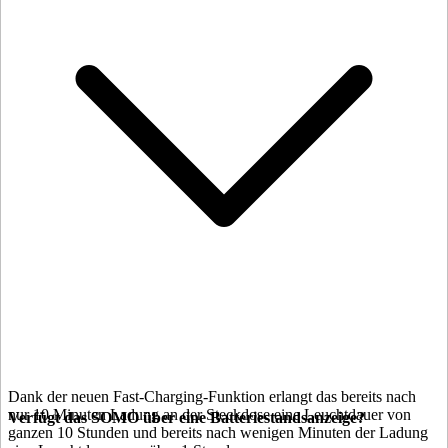
Dank der neuen Fast-Charging-Funktion erlangt das
bereits nach
nur 10 Minuten Ladung an der Steckdose eine Leuchtdauer von
Verfügt das SOMO über eine Batteriestandsanzeige?
ganzen 10 Stunden und bereits nach wenigen Minuten der Ladung