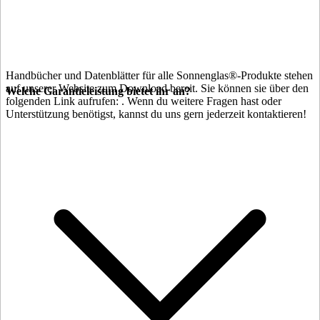
Handbücher und Datenblätter für alle Sonnenglas®-Produkte stehen
auf unserer Website zum Download bereit. Sie können sie über den
Welche Garantieleistung bietet ihr an?
folgenden Link aufrufen:
. Wenn du weitere Fragen hast oder
Unterstützung benötigst, kannst du uns gern jederzeit kontaktieren!