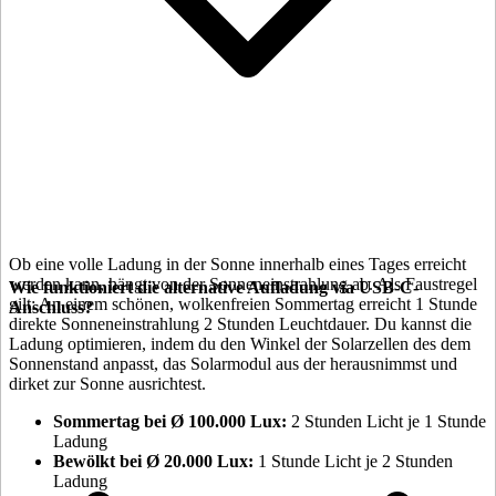
Ob eine volle Ladung in der Sonne innerhalb eines Tages erreicht
werden kann, hängt von der Sonneneinstrahlung ab. Als Faustregel
Wie funktioniert die alternative Aufladung via USB-C-
gilt: An einem schönen, wolkenfreien Sommertag erreicht 1 Stunde
Anschluss?
direkte Sonneneinstrahlung 2 Stunden Leuchtdauer. Du kannst die
Ladung optimieren, indem du den Winkel der Solarzellen des
dem
Sonnenstand anpasst, das Solarmodul aus der
herausnimmst und
dirket zur Sonne ausrichtest.
Sommertag bei Ø 100.000 Lux:
2 Stunden Licht je 1 Stunde
Ladung
Bewölkt bei Ø 20.000 Lux:
1 Stunde Licht je 2 Stunden
Ladung