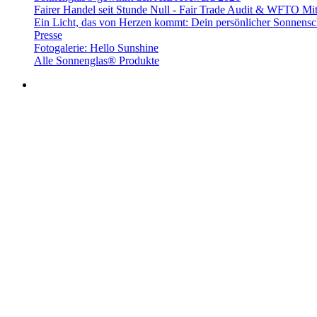
Fairer Handel seit Stunde Null - Fair Trade Audit & WFTO Mit
Ein Licht, das von Herzen kommt: Dein persönlicher Sonnensc
Presse
Fotogalerie: Hello Sunshine
Alle Sonnenglas® Produkte