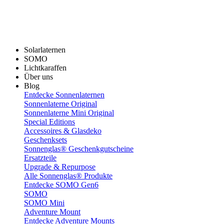
Solarlaternen
SOMO
Lichtkaraffen
Über uns
Blog
Entdecke Sonnenlaternen
Sonnenlaterne Original
Sonnenlaterne Mini Original
Special Editions
Accessoires & Glasdeko
Geschenksets
Sonnenglas® Geschenkgutscheine
Ersatzteile
Upgrade & Repurpose
Alle Sonnenglas® Produkte
Entdecke SOMO Gen6
SOMO
SOMO Mini
Adventure Mount
Entdecke Adventure Mounts