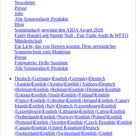
Newsletter
Presse
Jobs
Alle Sonnenglas® Produkte
Blog
Sonnenglas® gewinnt den AIDA Award 2026
Fairer Handel seit Stunde Null - Fair Trade Audit & WFTO
Mitgliedschaft
Ein Licht, das von Herzen kommt: Dein persönlicher
Sonnenschein zum Muttertag
Presse
Fotogalerie: Hello Sunshine
Alle Sonnenglas® Produkte
Deutsch (Germany)
English (Germany)
Deutsch
(Austria)
English (Austria)
English (Andorra)
Deutsch
(Belgium)
English (Belgium)
English (Denmark)
English
(Estonia)
English (Spain)
English (Finland)
English
(France)
English (Gibraltar)
English (Ireland)
English (Canary
Islands)
English (Italy)
Deutsch (Luxembourg)
English
(Luxembourg)
English (Lithuania)
English (Latvia)
English
(Netherlands)
English (Norway)
English (Poland)
English
(Portugal)
English (Sweden)
English (Czech Republic)
English
(Canada)
English (United Kingdom)
Deutsch
(Switzerland)
English (Switzerland)
English (United