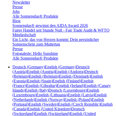
Newsletter
Presse
Jobs
Alle Sonnenglas® Produkte
Blog
Sonnenglas® gewinnt den AIDA Award 2026
Fairer Handel seit Stunde Null - Fair Trade Audit & WFTO
Mitgliedschaft
Ein Licht, das von Herzen kommt: Dein persönlicher
Sonnenschein zum Muttertag
Presse
Fotogalerie: Hello Sunshine
Alle Sonnenglas® Produkte
Deutsch (Germany)
English (Germany)
Deutsch
(Austria)
English (Austria)
English (Andorra)
Deutsch
(Belgium)
English (Belgium)
English (Denmark)
English
(Estonia)
English (Spain)
English (Finland)
English
(France)
English (Gibraltar)
English (Ireland)
English (Canary
Islands)
English (Italy)
Deutsch (Luxembourg)
English
(Luxembourg)
English (Lithuania)
English (Latvia)
English
(Netherlands)
English (Norway)
English (Poland)
English
(Portugal)
English (Sweden)
English (Czech Republic)
English
(Canada)
English (United Kingdom)
Deutsch
(Switzerland)
English (Switzerland)
English (United