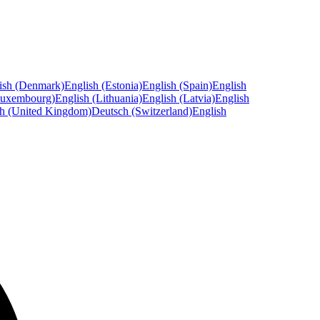
ish (Denmark)
English (Estonia)
English (Spain)
English
Luxembourg)
English (Lithuania)
English (Latvia)
English
sh (United Kingdom)
Deutsch (Switzerland)
English