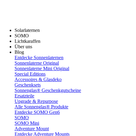
Solarlaternen
SOMO
Lichtkaraffen
Über uns
Blog
Entdecke Sonnenlaternen
Sonnenlaterne Original
Sonnenlaterne Mini Original
Special Editions
Accessoires & Glasdeko
Geschenksets
Sonnenglas® Geschenkgutscheine
Ersatzteile
Upgrade & Repurpose
Alle Sonnenglas® Produkte
Entdecke SOMO Gen6
SOMO
SOMO Mini
Adventure Mount
Entdecke Adventure Mounts