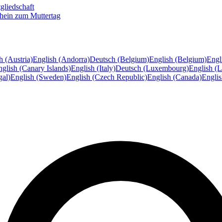
gliedschaft
hein zum Muttertag
h (Austria)
English (Andorra)
Deutsch (Belgium)
English (Belgium)
Engl
glish (Canary Islands)
English (Italy)
Deutsch (Luxembourg)
English (
gal)
English (Sweden)
English (Czech Republic)
English (Canada)
Engli