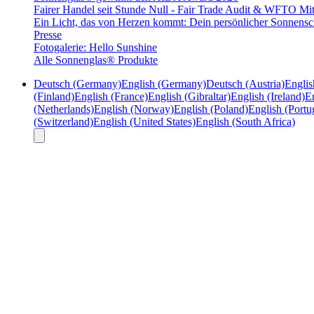
Fairer Handel seit Stunde Null - Fair Trade Audit & WFTO Mit
Ein Licht, das von Herzen kommt: Dein persönlicher Sonnensc
Presse
Fotogalerie: Hello Sunshine
Alle Sonnenglas® Produkte
Deutsch (Germany)
English (Germany)
Deutsch (Austria)
Englis
(Finland)
English (France)
English (Gibraltar)
English (Ireland)
En
(Netherlands)
English (Norway)
English (Poland)
English (Portu
(Switzerland)
English (United States)
English (South Africa)