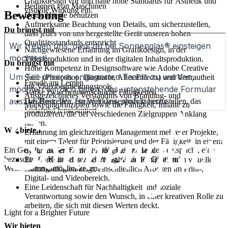
Grafikdesign vor und halte hohe Standards für Ästhetik und
Bedienen von Maschinen
visuelle Wirkung ein.
Bewerbung
Deine Hände benutzen
Aufmerksame Beachtung von Details, um sicherzustellen,
Du bringst mit
dass jedes von uns hergestellte Gerät unseren hohen
Qualitätsstandards entspricht
Nachgewiesene Erfahrung im Grafikdesign, in der
Videoproduktion und in der digitalen Inhaltsproduktion.
Du bringst mit
Hohe Kompetenz in Designsoftware wie Adobe Creative
Suite (Photoshop, Illustrator, After Effects) und Vertrautheit
Freude am Lernen
mit Videobearbeitungstools.
Starke zwischenmenschliche Fähigkeiten
Ausgezeichnetes Verständnis von Branding- und
Das Bestreben, ein Weltklasseprodukt herzustellen, das
Marketingprinzipien sowie die Fähigkeit, Inhalte zu
Südafrika repräsentiert
produzieren, die bei verschiedenen Zielgruppen Anklang
finden.
Wir bieten
Erfahrung im gleichzeitigen Management mehrerer Projekte,
mit einem Talent für Priorisierung und der Fähigkeit, in einem
Ein Gehalt, das den Standards des Fairen Handels entspricht, eine
dynamischen Umfeld erfolgreich zu sein.
bezuschusste Krankenversicherung, tägliches Obst und
Ein Portfolio, das eine Vielzahl von Fähigkeiten in visueller
Weiterbildungsmöglichkeiten.
Kommunikation zeigt, einschließlich Arbeiten im Print-,
Digital- und Videobereich.
Eine Leidenschaft für Nachhaltigkeit und soziale
Verantwortung sowie den Wunsch, in einer kreativen Rolle zu
arbeiten, die sich mit diesen Werten deckt.
Light for a Brighter Future
Wir bieten