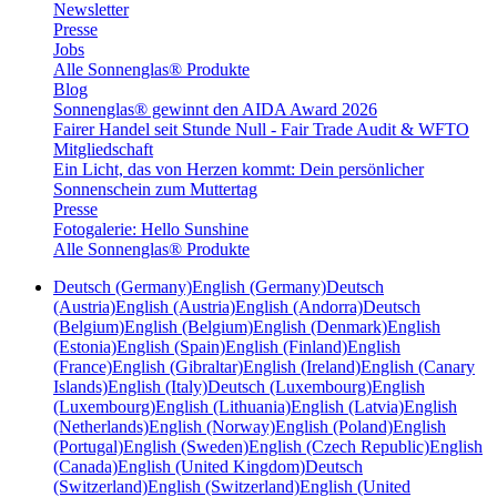
Newsletter
Presse
Jobs
Alle Sonnenglas® Produkte
Blog
Sonnenglas® gewinnt den AIDA Award 2026
Fairer Handel seit Stunde Null - Fair Trade Audit & WFTO
Mitgliedschaft
Ein Licht, das von Herzen kommt: Dein persönlicher
Sonnenschein zum Muttertag
Presse
Fotogalerie: Hello Sunshine
Alle Sonnenglas® Produkte
Deutsch (Germany)
English (Germany)
Deutsch
(Austria)
English (Austria)
English (Andorra)
Deutsch
(Belgium)
English (Belgium)
English (Denmark)
English
(Estonia)
English (Spain)
English (Finland)
English
(France)
English (Gibraltar)
English (Ireland)
English (Canary
Islands)
English (Italy)
Deutsch (Luxembourg)
English
(Luxembourg)
English (Lithuania)
English (Latvia)
English
(Netherlands)
English (Norway)
English (Poland)
English
(Portugal)
English (Sweden)
English (Czech Republic)
English
(Canada)
English (United Kingdom)
Deutsch
(Switzerland)
English (Switzerland)
English (United