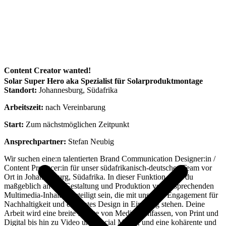
Content Creator wanted!
Solar Super Hero aka Spezialist für Solarproduktmontage
Standort:
Johannesburg, Südafrika
Arbeitszeit:
nach Vereinbarung
Start:
Zum nächstmöglichen Zeitpunkt
Ansprechpartner:
Stefan Neubig
Wir suchen eine:n talentierten Brand Communication Designer:in /
Content Producer:in für unser südafrikanisch-deutsches Team vor
Ort in Johannesburg, Südafrika. In dieser Funktion wirst du
maßgeblich an der Gestaltung und Produktion von ansprechenden
Multimedia-Inhalten beteiligt sein, die mit unserem Engagement für
Nachhaltigkeit und elegantes Design in Einklang stehen. Deine
Arbeit wird eine breite Palette von Medien umfassen, von Print und
Digital bis hin zu Video und Social Media, und eine kohärente und