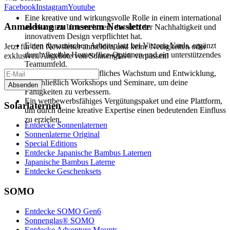
Facebook
Instagram
Youtube
Eine kreative und wirkungsvolle Rolle in einem international
Anmeldung zu unserem Newsletter
anerkannten Unternehmen, das sich der Nachhaltigkeit und
innovativem Design verpflichtet hat.
Einen dynamischen Arbeitsplatz bei Victoria Yards, ergänzt
Jetzt für den Newsletter anmelden und keine Neuigkeiten oder
durch flexible Homeoffice-Optionen und ein unterstützendes
exklusiven Angebote von Sonnenglas® verpassen!
Teamumfeld.
Möglichkeiten für berufliches Wachstum und Entwicklung,
einschließlich Workshops und Seminare, um deine
Absenden
Fähigkeiten zu verbessern.
Ein wettbewerbsfähiges Vergütungspaket und eine Plattform,
Solarlaternen
um durch deine kreative Expertise einen bedeutenden Einfluss
zu erzielen.
Entdecke Sonnenlaternen
Sonnenlaterne Original
Special Editions
Entdecke Japanische Bambus Laternen
Japanische Bambus Laterne
Entdecke Geschenksets
SOMO
Entdecke SOMO Gen6
Sonnenglas® SOMO
Entdecke Adventure Mounts