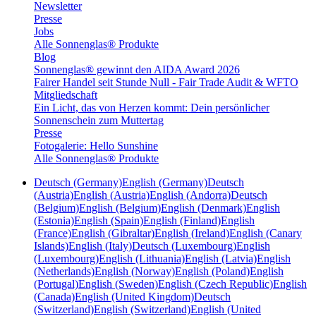
Newsletter
Presse
Jobs
Alle Sonnenglas® Produkte
Blog
Sonnenglas® gewinnt den AIDA Award 2026
Fairer Handel seit Stunde Null - Fair Trade Audit & WFTO
Mitgliedschaft
Ein Licht, das von Herzen kommt: Dein persönlicher
Sonnenschein zum Muttertag
Presse
Fotogalerie: Hello Sunshine
Alle Sonnenglas® Produkte
Deutsch (Germany)
English (Germany)
Deutsch
(Austria)
English (Austria)
English (Andorra)
Deutsch
(Belgium)
English (Belgium)
English (Denmark)
English
(Estonia)
English (Spain)
English (Finland)
English
(France)
English (Gibraltar)
English (Ireland)
English (Canary
Islands)
English (Italy)
Deutsch (Luxembourg)
English
(Luxembourg)
English (Lithuania)
English (Latvia)
English
(Netherlands)
English (Norway)
English (Poland)
English
(Portugal)
English (Sweden)
English (Czech Republic)
English
(Canada)
English (United Kingdom)
Deutsch
(Switzerland)
English (Switzerland)
English (United