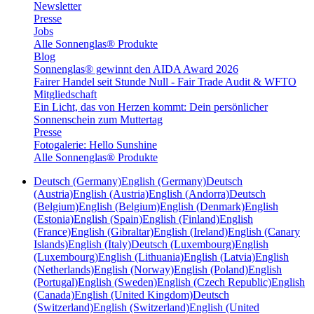
Newsletter
Presse
Jobs
Alle Sonnenglas® Produkte
Blog
Sonnenglas® gewinnt den AIDA Award 2026
Fairer Handel seit Stunde Null - Fair Trade Audit & WFTO
Mitgliedschaft
Ein Licht, das von Herzen kommt: Dein persönlicher
Sonnenschein zum Muttertag
Presse
Fotogalerie: Hello Sunshine
Alle Sonnenglas® Produkte
Deutsch (Germany)
English (Germany)
Deutsch
(Austria)
English (Austria)
English (Andorra)
Deutsch
(Belgium)
English (Belgium)
English (Denmark)
English
(Estonia)
English (Spain)
English (Finland)
English
(France)
English (Gibraltar)
English (Ireland)
English (Canary
Islands)
English (Italy)
Deutsch (Luxembourg)
English
(Luxembourg)
English (Lithuania)
English (Latvia)
English
(Netherlands)
English (Norway)
English (Poland)
English
(Portugal)
English (Sweden)
English (Czech Republic)
English
(Canada)
English (United Kingdom)
Deutsch
(Switzerland)
English (Switzerland)
English (United