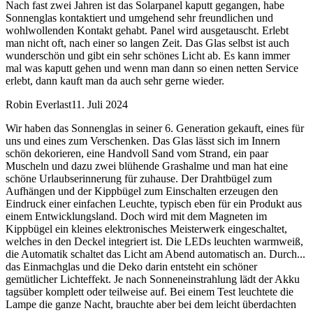
Nach fast zwei Jahren ist das Solarpanel kaputt gegangen, habe
Sonnenglas kontaktiert und umgehend sehr freundlichen und
wohlwollenden Kontakt gehabt. Panel wird ausgetauscht. Erlebt
man nicht oft, nach einer so langen Zeit. Das Glas selbst ist auch
wunderschön und gibt ein sehr schönes Licht ab. Es kann immer
mal was kaputt gehen und wenn man dann so einen netten Service
erlebt, dann kauft man da auch sehr gerne wieder.
Robin Everlast
11. Juli 2024
Wir haben das Sonnenglas in seiner 6. Generation gekauft, eines für
uns und eines zum Verschenken. Das Glas lässt sich im Innern
schön dekorieren, eine Handvoll Sand vom Strand, ein paar
Muscheln und dazu zwei blühende Grashalme und man hat eine
schöne Urlaubserinnerung für zuhause. Der Drahtbügel zum
Aufhängen und der Kippbügel zum Einschalten erzeugen den
Eindruck einer einfachen Leuchte, typisch eben für ein Produkt aus
einem Entwicklungsland. Doch wird mit dem Magneten im
Kippbügel ein kleines elektronisches Meisterwerk eingeschaltet,
welches in den Deckel integriert ist. Die LEDs leuchten warmweiß,
die Automatik schaltet das Licht am Abend automatisch an. Durch
...
das Einmachglas und die Deko darin entsteht ein schöner
gemütlicher Lichteffekt. Je nach Sonneneinstrahlung lädt der Akku
tagsüber komplett oder teilweise auf. Bei einem Test leuchtete die
Lampe die ganze Nacht, brauchte aber bei dem leicht überdachten