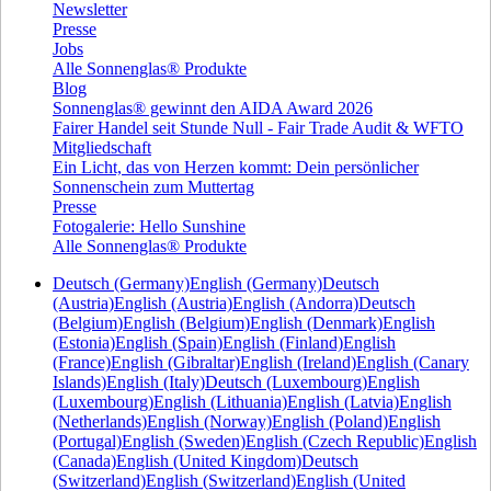
Newsletter
Presse
Jobs
Alle Sonnenglas® Produkte
Blog
Sonnenglas® gewinnt den AIDA Award 2026
Fairer Handel seit Stunde Null - Fair Trade Audit & WFTO
Mitgliedschaft
Ein Licht, das von Herzen kommt: Dein persönlicher
Sonnenschein zum Muttertag
Presse
Fotogalerie: Hello Sunshine
Alle Sonnenglas® Produkte
Deutsch (Germany)
English (Germany)
Deutsch
(Austria)
English (Austria)
English (Andorra)
Deutsch
(Belgium)
English (Belgium)
English (Denmark)
English
(Estonia)
English (Spain)
English (Finland)
English
(France)
English (Gibraltar)
English (Ireland)
English (Canary
Islands)
English (Italy)
Deutsch (Luxembourg)
English
(Luxembourg)
English (Lithuania)
English (Latvia)
English
(Netherlands)
English (Norway)
English (Poland)
English
(Portugal)
English (Sweden)
English (Czech Republic)
English
(Canada)
English (United Kingdom)
Deutsch
(Switzerland)
English (Switzerland)
English (United