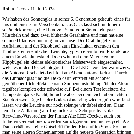
Robin Everlast
11. Juli 2024
Wir haben das Sonnenglas in seiner 6. Generation gekauft, eines für
uns und eines zum Verschenken. Das Glas lässt sich im Innern
schön dekorieren, eine Handvoll Sand vom Strand, ein paar
Muscheln und dazu zwei blühende Grashalme und man hat eine
schöne Urlaubserinnerung für zuhause. Der Drahtbügel zum
Aufhängen und der Kippbügel zum Einschalten erzeugen den
Eindruck einer einfachen Leuchte, typisch eben für ein Produkt aus
einem Entwicklungsland. Doch wird mit dem Magneten im
Kippbügel ein kleines elektronisches Meisterwerk eingeschaltet,
welches in den Deckel integriert ist. Die LEDs leuchten warmweiß,
die Automatik schaltet das Licht am Abend automatisch an. Durch
...
das Einmachglas und die Deko darin entsteht ein schöner
gemütlicher Lichteffekt. Je nach Sonneneinstrahlung lädt der Akku
tagsüber komplett oder teilweise auf. Bei einem Test leuchtete die
Lampe die ganze Nacht, brauchte aber bei dem leicht überdachten
Standort zwei Tage bis der Ladezustandsring wieder grün war. Jetzt
lassen wir die Leuchte nur noch solange wir dabei sind an. Dann
reicht die Aufladung am Tag locker aus. Sehr positiv ist das
Recycling-Versprechen der Firma: Alte LED-Deckel, auch von
früheren Generationen, werden zurückgenommen und recycelt. Als
Dank erhält man eine Gutschrift für den Einkauf im Shop. So kann
man seine älteren Sonnenlampen auf die neueste Generation bringen