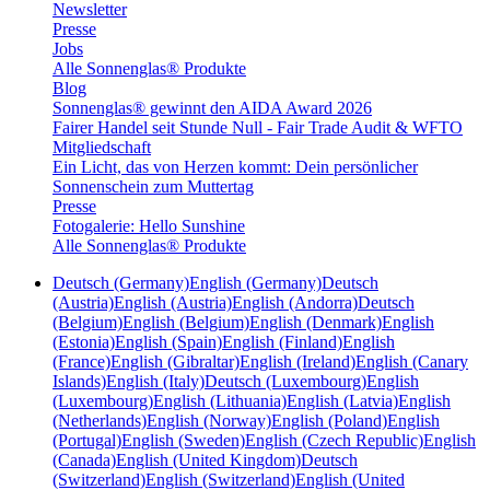
Newsletter
Presse
Jobs
Alle Sonnenglas® Produkte
Blog
Sonnenglas® gewinnt den AIDA Award 2026
Fairer Handel seit Stunde Null - Fair Trade Audit & WFTO
Mitgliedschaft
Ein Licht, das von Herzen kommt: Dein persönlicher
Sonnenschein zum Muttertag
Presse
Fotogalerie: Hello Sunshine
Alle Sonnenglas® Produkte
Deutsch (Germany)
English (Germany)
Deutsch
(Austria)
English (Austria)
English (Andorra)
Deutsch
(Belgium)
English (Belgium)
English (Denmark)
English
(Estonia)
English (Spain)
English (Finland)
English
(France)
English (Gibraltar)
English (Ireland)
English (Canary
Islands)
English (Italy)
Deutsch (Luxembourg)
English
(Luxembourg)
English (Lithuania)
English (Latvia)
English
(Netherlands)
English (Norway)
English (Poland)
English
(Portugal)
English (Sweden)
English (Czech Republic)
English
(Canada)
English (United Kingdom)
Deutsch
(Switzerland)
English (Switzerland)
English (United