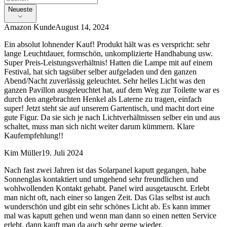
Neueste
Amazon Kunde
August 14, 2024
Ein absolut lohnender Kauf! Produkt hält was es verspricht: sehr
lange Leuchtdauer, formschön, unkomplizierte Handhabung usw.
Super Preis-Leistungsverhältnis! Hatten die Lampe mit auf einem
Festival, hat sich tagsüber selber aufgeladen und den ganzen
Abend/Nacht zuverlässig geleuchtet. Sehr helles Licht was den
ganzen Pavillon ausgeleuchtet hat, auf dem Weg zur Toilette war es
durch den angebrachten Henkel als Laterne zu tragen, einfach
super! Jetzt steht sie auf unserem Gartentisch, und macht dort eine
gute Figur. Da sie sich je nach Lichtverhältnissen selber ein und aus
schaltet, muss man sich nicht weiter darum kümmern. Klare
Kaufempfehlung!!
Kim Müller
19. Juli 2024
Nach fast zwei Jahren ist das Solarpanel kaputt gegangen, habe
Sonnenglas kontaktiert und umgehend sehr freundlichen und
wohlwollenden Kontakt gehabt. Panel wird ausgetauscht. Erlebt
man nicht oft, nach einer so langen Zeit. Das Glas selbst ist auch
wunderschön und gibt ein sehr schönes Licht ab. Es kann immer
mal was kaputt gehen und wenn man dann so einen netten Service
erlebt, dann kauft man da auch sehr gerne wieder.