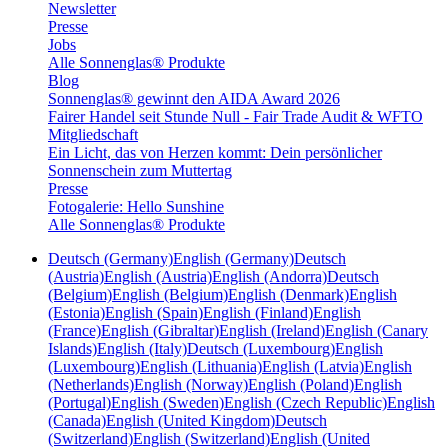
Newsletter
Presse
Jobs
Alle Sonnenglas® Produkte
Blog
Sonnenglas® gewinnt den AIDA Award 2026
Fairer Handel seit Stunde Null - Fair Trade Audit & WFTO
Mitgliedschaft
Ein Licht, das von Herzen kommt: Dein persönlicher
Sonnenschein zum Muttertag
Presse
Fotogalerie: Hello Sunshine
Alle Sonnenglas® Produkte
Deutsch (Germany)
English (Germany)
Deutsch
(Austria)
English (Austria)
English (Andorra)
Deutsch
(Belgium)
English (Belgium)
English (Denmark)
English
(Estonia)
English (Spain)
English (Finland)
English
(France)
English (Gibraltar)
English (Ireland)
English (Canary
Islands)
English (Italy)
Deutsch (Luxembourg)
English
(Luxembourg)
English (Lithuania)
English (Latvia)
English
(Netherlands)
English (Norway)
English (Poland)
English
(Portugal)
English (Sweden)
English (Czech Republic)
English
(Canada)
English (United Kingdom)
Deutsch
(Switzerland)
English (Switzerland)
English (United