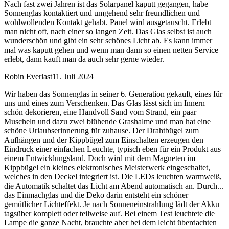
Nach fast zwei Jahren ist das Solarpanel kaputt gegangen, habe
Sonnenglas kontaktiert und umgehend sehr freundlichen und
wohlwollenden Kontakt gehabt. Panel wird ausgetauscht. Erlebt
man nicht oft, nach einer so langen Zeit. Das Glas selbst ist auch
wunderschön und gibt ein sehr schönes Licht ab. Es kann immer
mal was kaputt gehen und wenn man dann so einen netten Service
erlebt, dann kauft man da auch sehr gerne wieder.
Robin Everlast
11. Juli 2024
Wir haben das Sonnenglas in seiner 6. Generation gekauft, eines für
uns und eines zum Verschenken. Das Glas lässt sich im Innern
schön dekorieren, eine Handvoll Sand vom Strand, ein paar
Muscheln und dazu zwei blühende Grashalme und man hat eine
schöne Urlaubserinnerung für zuhause. Der Drahtbügel zum
Aufhängen und der Kippbügel zum Einschalten erzeugen den
Eindruck einer einfachen Leuchte, typisch eben für ein Produkt aus
einem Entwicklungsland. Doch wird mit dem Magneten im
Kippbügel ein kleines elektronisches Meisterwerk eingeschaltet,
welches in den Deckel integriert ist. Die LEDs leuchten warmweiß,
die Automatik schaltet das Licht am Abend automatisch an. Durch
...
das Einmachglas und die Deko darin entsteht ein schöner
gemütlicher Lichteffekt. Je nach Sonneneinstrahlung lädt der Akku
tagsüber komplett oder teilweise auf. Bei einem Test leuchtete die
Lampe die ganze Nacht, brauchte aber bei dem leicht überdachten