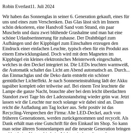
Robin Everlast
11. Juli 2024
Wir haben das Sonnenglas in seiner 6. Generation gekauft, eines für
uns und eines zum Verschenken. Das Glas lässt sich im Innern
schön dekorieren, eine Handvoll Sand vom Strand, ein paar
Muscheln und dazu zwei blühende Grashalme und man hat eine
schöne Urlaubserinnerung für zuhause. Der Drahtbügel zum
Aufhängen und der Kippbügel zum Einschalten erzeugen den
Eindruck einer einfachen Leuchte, typisch eben für ein Produkt aus
einem Entwicklungsland. Doch wird mit dem Magneten im
Kippbügel ein kleines elektronisches Meisterwerk eingeschaltet,
welches in den Deckel integriert ist. Die LEDs leuchten warmweiß,
die Automatik schaltet das Licht am Abend automatisch an. Durch
...
das Einmachglas und die Deko darin entsteht ein schöner
gemütlicher Lichteffekt. Je nach Sonneneinstrahlung lädt der Akku
tagsüber komplett oder teilweise auf. Bei einem Test leuchtete die
Lampe die ganze Nacht, brauchte aber bei dem leicht überdachten
Standort zwei Tage bis der Ladezustandsring wieder grün war. Jetzt
lassen wir die Leuchte nur noch solange wir dabei sind an. Dann
reicht die Aufladung am Tag locker aus. Sehr positiv ist das
Recycling-Versprechen der Firma: Alte LED-Deckel, auch von
früheren Generationen, werden zurückgenommen und recycelt. Als
Dank erhält man eine Gutschrift für den Einkauf im Shop. So kann
man seine älteren Sonnenlampen auf die neueste Generation bringen