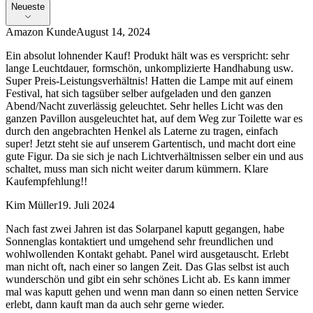
Neueste
Amazon Kunde
August 14, 2024
Ein absolut lohnender Kauf! Produkt hält was es verspricht: sehr
lange Leuchtdauer, formschön, unkomplizierte Handhabung usw.
Super Preis-Leistungsverhältnis! Hatten die Lampe mit auf einem
Festival, hat sich tagsüber selber aufgeladen und den ganzen
Abend/Nacht zuverlässig geleuchtet. Sehr helles Licht was den
ganzen Pavillon ausgeleuchtet hat, auf dem Weg zur Toilette war es
durch den angebrachten Henkel als Laterne zu tragen, einfach
super! Jetzt steht sie auf unserem Gartentisch, und macht dort eine
gute Figur. Da sie sich je nach Lichtverhältnissen selber ein und aus
schaltet, muss man sich nicht weiter darum kümmern. Klare
Kaufempfehlung!!
Kim Müller
19. Juli 2024
Nach fast zwei Jahren ist das Solarpanel kaputt gegangen, habe
Sonnenglas kontaktiert und umgehend sehr freundlichen und
wohlwollenden Kontakt gehabt. Panel wird ausgetauscht. Erlebt
man nicht oft, nach einer so langen Zeit. Das Glas selbst ist auch
wunderschön und gibt ein sehr schönes Licht ab. Es kann immer
mal was kaputt gehen und wenn man dann so einen netten Service
erlebt, dann kauft man da auch sehr gerne wieder.