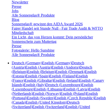
Newsletter
Presse
Jobs
Alle Sonnenglas® Produkte
Blog
Sonnenglas® gewinnt den AIDA Award 2026
Fairer Handel seit Stunde Null - Fair Trade Audit & WFTO
Mitgliedschaft
Ein Licht, das von Herzen kommt: Dein persönlicher
Sonnenschein zum Muttertag
Presse
Fotogalerie: Hello Sunshine
Alle Sonnenglas® Produkte
Deutsch (Germany)
English (Germany)
Deutsch
(Austria)
English (Austria)
English (Andorra)
Deutsch
(Belgium)
English (Belgium)
English (Denmark)
English
(Estonia)
English (Spain)
English (Finland)
English
(France)
English (Gibraltar)
English (Ireland)
English (Canary
Islands)
English (Italy)
Deutsch (Luxembourg)
English
(Luxembourg)
English (Lithuania)
English (Latvia)
English
(Netherlands)
English (Norway)
English (Poland)
English
(Portugal)
English (Sweden)
English (Czech Republic)
English
(Canada)
English (United Kingdom)
Deutsch
(Switzerland)
English (Switzerland)
English (United