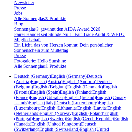
Newsletter
Presse
Jobs
Alle Sonnenglas® Produkte
Blog
Sonnenglas® gewinnt den AIDA Award 2026
Fairer Handel seit Stunde Null - Fair Trade Audit & WFTO
Mitgliedschaft
Ein Licht, das von Herzen kommt: Dein persönlicher
Sonnenschein zum Muttertag
Presse
Fotogalerie: Hello Sunshine
Alle Sonnenglas® Produkte
Deutsch (Germany)
English (Germany)
Deutsch
(Austria)
English (Austria)
English (Andorra)
Deutsch
(Belgium)
English (Belgium)
English (Denmark)
English
(Estonia)
English (Spain)
English (Finland)
English
(France)
English (Gibraltar)
English (Ireland)
English (Canary
Islands)
English (Italy)
Deutsch (Luxembourg)
English
(Luxembourg)
English (Lithuania)
English (Latvia)
English
(Netherlands)
English (Norway)
English (Poland)
English
(Portugal)
English (Sweden)
English (Czech Republic)
English
(Canada)
English (United Kingdom)
Deutsch
(Switzerland)
English (Switzerland)
English (United