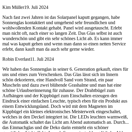
Kim Müller
19. Juli 2024
Nach fast zwei Jahren ist das Solarpanel kaputt gegangen, habe
Sonnenglas kontaktiert und umgehend sehr freundlichen und
wohlwollenden Kontakt gehabt. Panel wird ausgetauscht. Erlebt
man nicht oft, nach einer so langen Zeit. Das Glas selbst ist auch
wunderschön und gibt ein sehr schönes Licht ab. Es kann immer
mal was kaputt gehen und wenn man dann so einen netten Service
erlebt, dann kauft man da auch sehr gerne wieder.
Robin Everlast
11. Juli 2024
Wir haben das Sonnenglas in seiner 6. Generation gekauft, eines für
uns und eines zum Verschenken. Das Glas lässt sich im Innern
schön dekorieren, eine Handvoll Sand vom Strand, ein paar
Muscheln und dazu zwei blühende Grashalme und man hat eine
schöne Urlaubserinnerung für zuhause. Der Drahtbügel zum
Aufhängen und der Kippbügel zum Einschalten erzeugen den
Eindruck einer einfachen Leuchte, typisch eben für ein Produkt aus
einem Entwicklungsland. Doch wird mit dem Magneten im
Kippbügel ein kleines elektronisches Meisterwerk eingeschaltet,
welches in den Deckel integriert ist. Die LEDs leuchten warmweiß,
die Automatik schaltet das Licht am Abend automatisch an. Durch
...
das Einmachglas und die Deko darin entsteht ein schöner