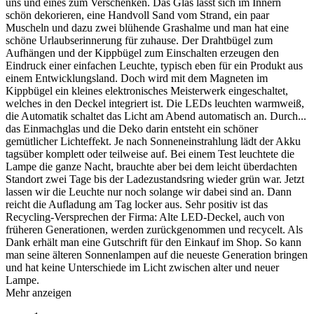
uns und eines zum Verschenken. Das Glas lässt sich im Innern
schön dekorieren, eine Handvoll Sand vom Strand, ein paar
Muscheln und dazu zwei blühende Grashalme und man hat eine
schöne Urlaubserinnerung für zuhause. Der Drahtbügel zum
Aufhängen und der Kippbügel zum Einschalten erzeugen den
Eindruck einer einfachen Leuchte, typisch eben für ein Produkt aus
einem Entwicklungsland. Doch wird mit dem Magneten im
Kippbügel ein kleines elektronisches Meisterwerk eingeschaltet,
welches in den Deckel integriert ist. Die LEDs leuchten warmweiß,
die Automatik schaltet das Licht am Abend automatisch an. Durch
...
das Einmachglas und die Deko darin entsteht ein schöner
gemütlicher Lichteffekt. Je nach Sonneneinstrahlung lädt der Akku
tagsüber komplett oder teilweise auf. Bei einem Test leuchtete die
Lampe die ganze Nacht, brauchte aber bei dem leicht überdachten
Standort zwei Tage bis der Ladezustandsring wieder grün war. Jetzt
lassen wir die Leuchte nur noch solange wir dabei sind an. Dann
reicht die Aufladung am Tag locker aus. Sehr positiv ist das
Recycling-Versprechen der Firma: Alte LED-Deckel, auch von
früheren Generationen, werden zurückgenommen und recycelt. Als
Dank erhält man eine Gutschrift für den Einkauf im Shop. So kann
man seine älteren Sonnenlampen auf die neueste Generation bringen
und hat keine Unterschiede im Licht zwischen alter und neuer
Lampe.
Mehr anzeigen