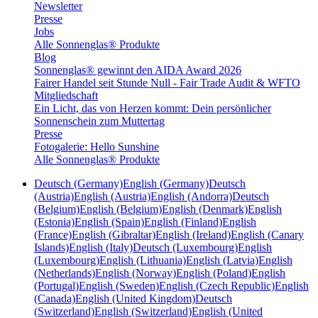
Newsletter
Presse
Jobs
Alle Sonnenglas® Produkte
Blog
Sonnenglas® gewinnt den AIDA Award 2026
Fairer Handel seit Stunde Null - Fair Trade Audit & WFTO
Mitgliedschaft
Ein Licht, das von Herzen kommt: Dein persönlicher
Sonnenschein zum Muttertag
Presse
Fotogalerie: Hello Sunshine
Alle Sonnenglas® Produkte
Deutsch (Germany)
English (Germany)
Deutsch
(Austria)
English (Austria)
English (Andorra)
Deutsch
(Belgium)
English (Belgium)
English (Denmark)
English
(Estonia)
English (Spain)
English (Finland)
English
(France)
English (Gibraltar)
English (Ireland)
English (Canary
Islands)
English (Italy)
Deutsch (Luxembourg)
English
(Luxembourg)
English (Lithuania)
English (Latvia)
English
(Netherlands)
English (Norway)
English (Poland)
English
(Portugal)
English (Sweden)
English (Czech Republic)
English
(Canada)
English (United Kingdom)
Deutsch
(Switzerland)
English (Switzerland)
English (United