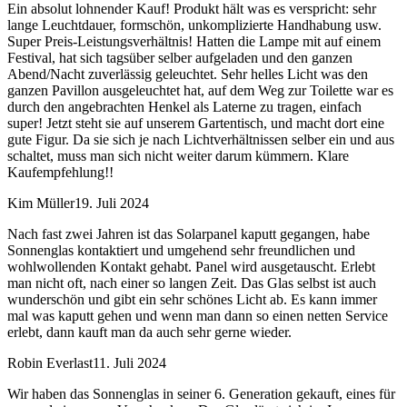
Ein absolut lohnender Kauf! Produkt hält was es verspricht: sehr
lange Leuchtdauer, formschön, unkomplizierte Handhabung usw.
Super Preis-Leistungsverhältnis! Hatten die Lampe mit auf einem
Festival, hat sich tagsüber selber aufgeladen und den ganzen
Abend/Nacht zuverlässig geleuchtet. Sehr helles Licht was den
ganzen Pavillon ausgeleuchtet hat, auf dem Weg zur Toilette war es
durch den angebrachten Henkel als Laterne zu tragen, einfach
super! Jetzt steht sie auf unserem Gartentisch, und macht dort eine
gute Figur. Da sie sich je nach Lichtverhältnissen selber ein und aus
schaltet, muss man sich nicht weiter darum kümmern. Klare
Kaufempfehlung!!
Kim Müller
19. Juli 2024
Nach fast zwei Jahren ist das Solarpanel kaputt gegangen, habe
Sonnenglas kontaktiert und umgehend sehr freundlichen und
wohlwollenden Kontakt gehabt. Panel wird ausgetauscht. Erlebt
man nicht oft, nach einer so langen Zeit. Das Glas selbst ist auch
wunderschön und gibt ein sehr schönes Licht ab. Es kann immer
mal was kaputt gehen und wenn man dann so einen netten Service
erlebt, dann kauft man da auch sehr gerne wieder.
Robin Everlast
11. Juli 2024
Wir haben das Sonnenglas in seiner 6. Generation gekauft, eines für