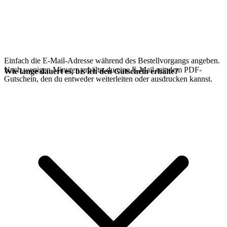
Einfach die E-Mail-Adresse während des Bestellvorgangs angeben.
Nach wenigen Minuten erhältst du eine E-Mail mit dem PDF-
Wie lange dauert es, bis ich den Gutschein erhalte?
Gutschein, den du entweder weiterleiten oder ausdrucken kannst.