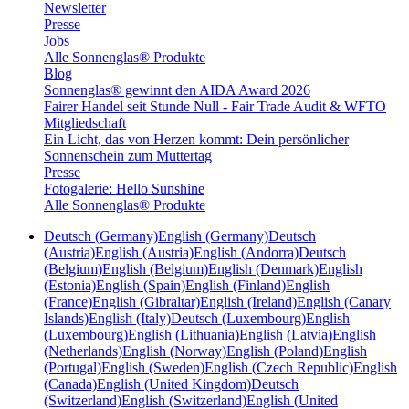
Newsletter
Presse
Jobs
Alle Sonnenglas® Produkte
Blog
Sonnenglas® gewinnt den AIDA Award 2026
Fairer Handel seit Stunde Null - Fair Trade Audit & WFTO
Mitgliedschaft
Ein Licht, das von Herzen kommt: Dein persönlicher
Sonnenschein zum Muttertag
Presse
Fotogalerie: Hello Sunshine
Alle Sonnenglas® Produkte
Deutsch (Germany)
English (Germany)
Deutsch
(Austria)
English (Austria)
English (Andorra)
Deutsch
(Belgium)
English (Belgium)
English (Denmark)
English
(Estonia)
English (Spain)
English (Finland)
English
(France)
English (Gibraltar)
English (Ireland)
English (Canary
Islands)
English (Italy)
Deutsch (Luxembourg)
English
(Luxembourg)
English (Lithuania)
English (Latvia)
English
(Netherlands)
English (Norway)
English (Poland)
English
(Portugal)
English (Sweden)
English (Czech Republic)
English
(Canada)
English (United Kingdom)
Deutsch
(Switzerland)
English (Switzerland)
English (United