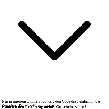
Nur in unserem Online-Shop. Gib den Code dazu einfach in das
Gutschein-Feld des Warenkorbs ein.
Kann ich den Restbetrag meines Gutscheins sehen?