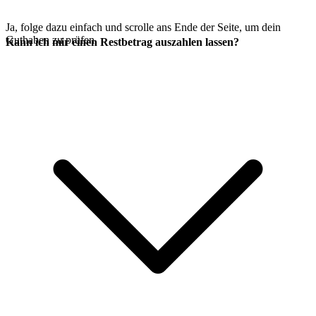
Ja, folge dazu einfach
und scrolle ans Ende der Seite, um dein
Guthaben zu prüfen.
Kann ich mir einen Restbetrag auszahlen lassen?