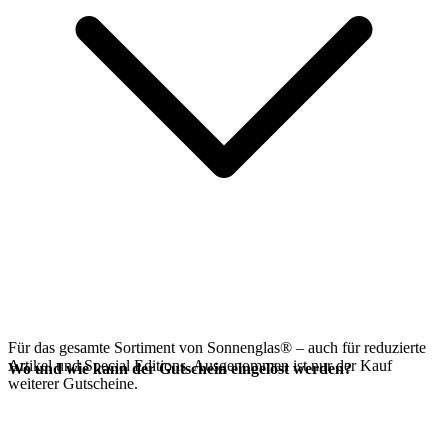
Für das gesamte Sortiment von Sonnenglas® – auch für reduzierte
Artikel und Special Editions. Ausgenommen ist nur der Kauf
Wo und wie kann der Gutschein eingelöst werden?
weiterer Gutscheine.