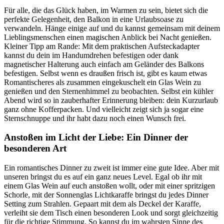
Für alle, die das Glück haben, im Warmen zu sein, bietet sich die
perfekte Gelegenheit, den Balkon in eine Urlaubsoase zu
verwandeln. Hänge einige
auf und du kannst gemeinsam mit deinem
Lieblingsmenschen einen magischen Anblick bei Nacht genießen.
Kleiner Tipp am Rande: Mit dem praktischen
Aufsteckadapter
kannst du dein
im Handumdrehen befestigen oder dank
magnetischer Halterung auch einfach am Geländer des Balkons
befestigen. Selbst wenn es draußen frisch ist, gibt es kaum etwas
Romantischeres als zusammen eingekuschelt ein Glas Wein zu
genießen und den Sternenhimmel zu beobachten. Selbst ein kühler
Abend wird so in zauberhafter Erinnerung bleiben: dein Kurzurlaub
ganz ohne Kofferpacken. Und vielleicht zeigt sich ja sogar eine
Sternschnuppe und ihr habt dazu noch einen Wunsch frei.
Anstoßen im Licht der Liebe: Ein Dinner der
besonderen Art
Ein romantisches Dinner zu zweit ist immer eine gute Idee. Aber mit
unseren
bringst du es auf ein ganz neues Level. Egal ob ihr mit
einem Glas Wein auf euch anstoßen wollt, oder mit einer spritzigen
Schorle, mit der Sonnenglas Lichtkaraffe bringst du jedes Dinner
Setting zum Strahlen. Gepaart mit dem
als Deckel der Karaffe,
verleiht sie dem Tisch einen besonderen Look und sorgt gleichzeitig
für die richtige Stimmung. So kannst du im wahrsten Sinne des