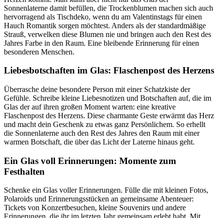
Sonnenlaterne damit befüllen, die Trockenblumen machen sich auch
hervorragend als Tischdeko, wenn du am Valentinstags für einen
Hauch Romantik sorgen möchtest. Anders als der standardmäßige
Strauß, verwelken diese Blumen nie und bringen auch den Rest des
Jahres Farbe in den Raum. Eine bleibende Erinnerung für einen
besonderen Menschen.
Liebesbotschaften im Glas: Flaschenpost des Herzens
Überrasche deine besondere Person mit einer Schatzkiste der
Gefühle. Schreibe kleine Liebesnotizen und Botschaften auf, die im
Glas der
auf ihren großen Moment warten: eine kreative
Flaschenpost des Herzens. Diese charmante Geste erwärmt das Herz
und macht dein Geschenk zu etwas ganz Persönlichem. So erhellt
die Sonnenlaterne auch den Rest des Jahres den Raum mit einer
warmen Botschaft, die über das Licht der Laterne hinaus geht.
Ein Glas voll Erinnerungen: Momente zum
Festhalten
Schenke ein Glas voller Erinnerungen. Fülle die
mit kleinen Fotos,
Polaroids und Erinnerungsstücken an gemeinsame Abenteuer:
Tickets von Konzertbesuchen, kleine Souvenirs und andere
Erinnerungen, die ihr im letzten Jahr gemeinsam erlebt habt. Mit