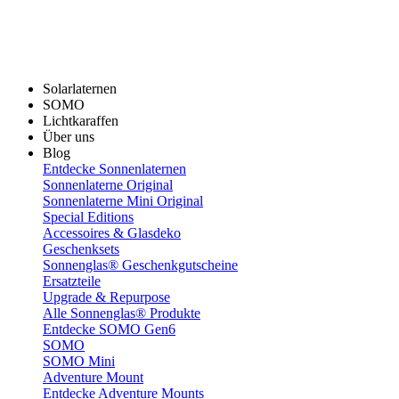
Solarlaternen
SOMO
Lichtkaraffen
Über uns
Blog
Entdecke Sonnenlaternen
Sonnenlaterne Original
Sonnenlaterne Mini Original
Special Editions
Accessoires & Glasdeko
Geschenksets
Sonnenglas® Geschenkgutscheine
Ersatzteile
Upgrade & Repurpose
Alle Sonnenglas® Produkte
Entdecke SOMO Gen6
SOMO
SOMO Mini
Adventure Mount
Entdecke Adventure Mounts