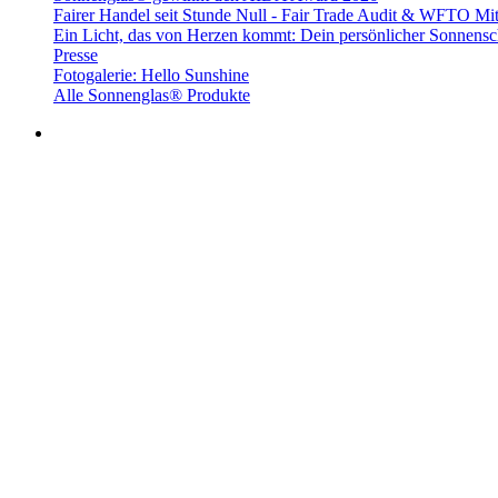
Fairer Handel seit Stunde Null - Fair Trade Audit & WFTO Mit
Ein Licht, das von Herzen kommt: Dein persönlicher Sonnensc
Presse
Fotogalerie: Hello Sunshine
Alle Sonnenglas® Produkte