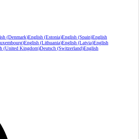
ish (Denmark)
English (Estonia)
English (Spain)
English
Luxembourg)
English (Lithuania)
English (Latvia)
English
sh (United Kingdom)
Deutsch (Switzerland)
English