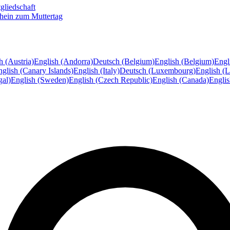
gliedschaft
hein zum Muttertag
h (Austria)
English (Andorra)
Deutsch (Belgium)
English (Belgium)
Engl
glish (Canary Islands)
English (Italy)
Deutsch (Luxembourg)
English (
gal)
English (Sweden)
English (Czech Republic)
English (Canada)
Engli