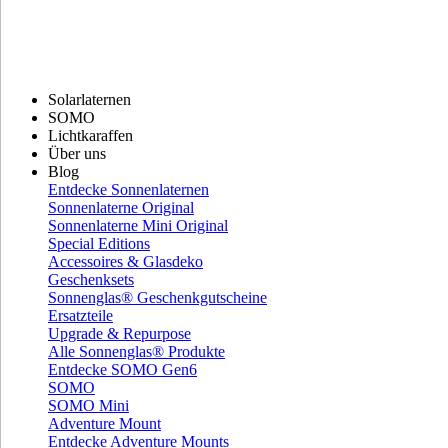
Solarlaternen
SOMO
Lichtkaraffen
Über uns
Blog
Entdecke Sonnenlaternen
Sonnenlaterne Original
Sonnenlaterne Mini Original
Special Editions
Accessoires & Glasdeko
Geschenksets
Sonnenglas® Geschenkgutscheine
Ersatzteile
Upgrade & Repurpose
Alle Sonnenglas® Produkte
Entdecke SOMO Gen6
SOMO
SOMO Mini
Adventure Mount
Entdecke Adventure Mounts