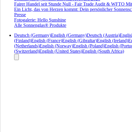
Fairer Handel seit Stunde Null - Fair Trade Audit & WFTO Mit
Ein Licht, das von Herzen kommt: Dein persönlicher Sonnensc
Presse
Fotogalerie: Hello Sunshine
Alle Sonnenglas® Produkte
Deutsch (Germany)
English (Germany)
Deutsch (Austria)
Englis
(Finland)
English (France)
English (Gibraltar)
English (Ireland)
En
(Netherlands)
English (Norway)
English (Poland)
English (Portu
(Switzerland)
English (United States)
English (South Africa)