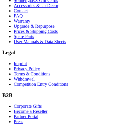
Sonnenglas® Gift Cards
Accessories & Jar Decor
Contact
FAQ
Warranty
Upgrade & Repurpose
Prices & Shipping Costs
Spare Parts
User Manuals & Data Sheets
Legal
Imprint
Privacy Policy
Terms & Conditions
Withdrawal
Competition Entry Conditions
B2B
Corporate Gifts
Become a Reseller
Partner Portal
Press