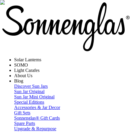
Solar Lanterns
SOMO
Light Carafes
About Us
Blog
Discover Sun Jars
Sun Jar Original
Sun Jar Mini Original
Special Editions
Accessories & Jar Decor
Gift Sets
Sonnenglas® Gift Cards
Spare Parts
Upgrade & Repurpose