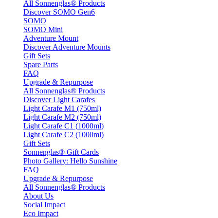
All Sonnenglas® Products
Discover SOMO Gen6
SOMO
SOMO Mini
Adventure Mount
Discover Adventure Mounts
Gift Sets
Spare Parts
FAQ
Upgrade & Repurpose
All Sonnenglas® Products
Discover Light Carafes
Light Carafe M1 (750ml)
Light Carafe M2 (750ml)
Light Carafe C1 (1000ml)
Light Carafe C2 (1000ml)
Gift Sets
Sonnenglas® Gift Cards
Photo Gallery: Hello Sunshine
FAQ
Upgrade & Repurpose
All Sonnenglas® Products
About Us
Social Impact
Eco Impact