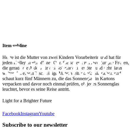
Item subline
Heute ist die Mutter von zwei Kindern Vorarbeiterin und hat für
jeden Kollegen ein offenes Ohr. Sie scherzt mit zwei jungen Frauen,
die gerade die Akkus für das Solarmodul verlöten und geht dann
weiter. An einem Tisch einige Meter weiter bleibt sie stehen und
schaut kurz fünf Männern zu, die das Sonnenglas in Kartons
verpacken und davor noch einmal prüfen, ob jedes Sonnenglas
leuchtet, bevor es seine Reise antritt.
Light for a Brighter Future
Facebook
Instagram
Youtube
Subscribe to our newsletter