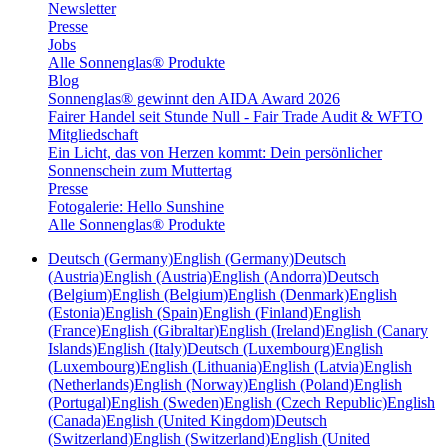
Newsletter
Presse
Jobs
Alle Sonnenglas® Produkte
Blog
Sonnenglas® gewinnt den AIDA Award 2026
Fairer Handel seit Stunde Null - Fair Trade Audit & WFTO
Mitgliedschaft
Ein Licht, das von Herzen kommt: Dein persönlicher
Sonnenschein zum Muttertag
Presse
Fotogalerie: Hello Sunshine
Alle Sonnenglas® Produkte
Deutsch (Germany)
English (Germany)
Deutsch
(Austria)
English (Austria)
English (Andorra)
Deutsch
(Belgium)
English (Belgium)
English (Denmark)
English
(Estonia)
English (Spain)
English (Finland)
English
(France)
English (Gibraltar)
English (Ireland)
English (Canary
Islands)
English (Italy)
Deutsch (Luxembourg)
English
(Luxembourg)
English (Lithuania)
English (Latvia)
English
(Netherlands)
English (Norway)
English (Poland)
English
(Portugal)
English (Sweden)
English (Czech Republic)
English
(Canada)
English (United Kingdom)
Deutsch
(Switzerland)
English (Switzerland)
English (United