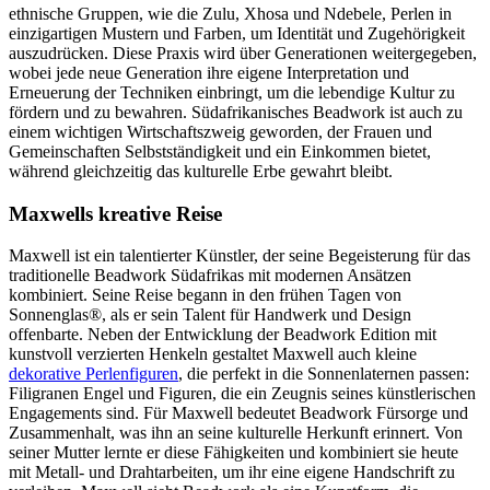
ethnische Gruppen, wie die Zulu, Xhosa und Ndebele, Perlen in
einzigartigen Mustern und Farben, um Identität und Zugehörigkeit
auszudrücken. Diese Praxis wird über Generationen weitergegeben,
wobei jede neue Generation ihre eigene Interpretation und
Erneuerung der Techniken einbringt, um die lebendige Kultur zu
fördern und zu bewahren. Südafrikanisches Beadwork ist auch zu
einem wichtigen Wirtschaftszweig geworden, der Frauen und
Gemeinschaften Selbstständigkeit und ein Einkommen bietet,
während gleichzeitig das kulturelle Erbe gewahrt bleibt.
Maxwells kreative Reise
Maxwell ist ein talentierter Künstler, der seine Begeisterung für das
traditionelle Beadwork Südafrikas mit modernen Ansätzen
kombiniert. Seine Reise begann in den frühen Tagen von
Sonnenglas®, als er sein Talent für Handwerk und Design
offenbarte. Neben der Entwicklung der Beadwork Edition mit
kunstvoll verzierten Henkeln gestaltet Maxwell auch kleine
dekorative Perlenfiguren
, die perfekt in die Sonnenlaternen passen:
Filigranen Engel und Figuren, die ein Zeugnis seines künstlerischen
Engagements sind. Für Maxwell bedeutet Beadwork Fürsorge und
Zusammenhalt, was ihn an seine kulturelle Herkunft erinnert. Von
seiner Mutter lernte er diese Fähigkeiten und kombiniert sie heute
mit Metall- und Drahtarbeiten, um ihr eine eigene Handschrift zu