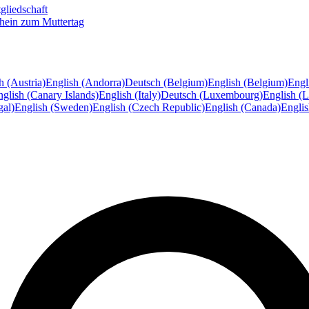
gliedschaft
hein zum Muttertag
h (Austria)
English (Andorra)
Deutsch (Belgium)
English (Belgium)
Engl
glish (Canary Islands)
English (Italy)
Deutsch (Luxembourg)
English (
gal)
English (Sweden)
English (Czech Republic)
English (Canada)
Engli