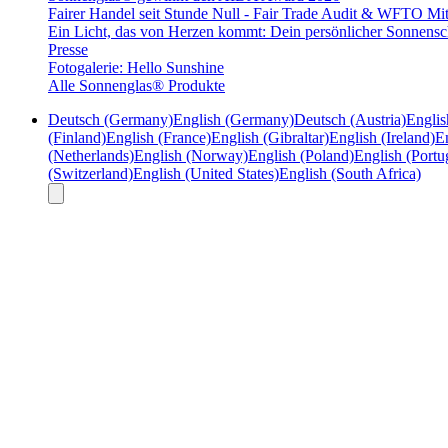
Fairer Handel seit Stunde Null - Fair Trade Audit & WFTO Mit
Ein Licht, das von Herzen kommt: Dein persönlicher Sonnensc
Presse
Fotogalerie: Hello Sunshine
Alle Sonnenglas® Produkte
Deutsch (Germany)
English (Germany)
Deutsch (Austria)
Englis
(Finland)
English (France)
English (Gibraltar)
English (Ireland)
En
(Netherlands)
English (Norway)
English (Poland)
English (Portu
(Switzerland)
English (United States)
English (South Africa)