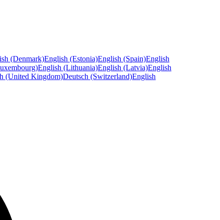
ish (Denmark)
English (Estonia)
English (Spain)
English
Luxembourg)
English (Lithuania)
English (Latvia)
English
sh (United Kingdom)
Deutsch (Switzerland)
English