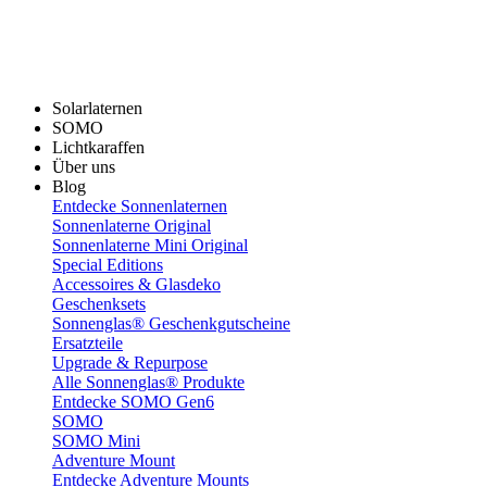
Solarlaternen
SOMO
Lichtkaraffen
Über uns
Blog
Entdecke Sonnenlaternen
Sonnenlaterne Original
Sonnenlaterne Mini Original
Special Editions
Accessoires & Glasdeko
Geschenksets
Sonnenglas® Geschenkgutscheine
Ersatzteile
Upgrade & Repurpose
Alle Sonnenglas® Produkte
Entdecke SOMO Gen6
SOMO
SOMO Mini
Adventure Mount
Entdecke Adventure Mounts