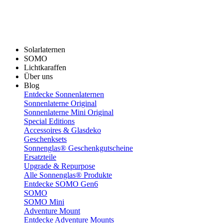
Solarlaternen
SOMO
Lichtkaraffen
Über uns
Blog
Entdecke Sonnenlaternen
Sonnenlaterne Original
Sonnenlaterne Mini Original
Special Editions
Accessoires & Glasdeko
Geschenksets
Sonnenglas® Geschenkgutscheine
Ersatzteile
Upgrade & Repurpose
Alle Sonnenglas® Produkte
Entdecke SOMO Gen6
SOMO
SOMO Mini
Adventure Mount
Entdecke Adventure Mounts