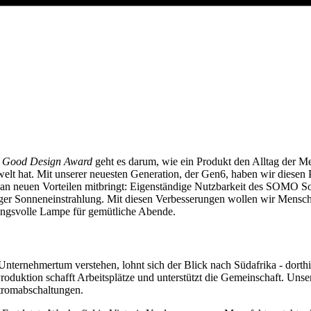
m
Good Design Award
geht es darum, wie ein Produkt den Alltag der Me
t hat. Mit unserer neuesten Generation, der Gen6, haben wir diesen P
n neuen Vorteilen mitbringt: Eigenständige Nutzbarkeit des SOMO Solar
ger Sonneneinstrahlung. Mit diesen Verbesserungen wollen wir Menschen
mungsvolle Lampe für gemütliche Abende.
ternehmertum verstehen, lohnt sich der Blick nach Südafrika - dorthi
roduktion schafft Arbeitsplätze und unterstützt die Gemeinschaft. Unser
tromabschaltungen.