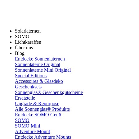
Solarlaternen
SOMO
Lichtkaraffen
Über uns
Blog
Entdecke Sonnenlaternen
Sonnenlaterne Original
Sonnenlaterne Mini Original
Special Editions
Accessoires & Glasdeko
Geschenksets
Sonnenglas® Geschenkgutscheine
Ersatzteile
Upgrade & Repurpose
Alle Sonnenglas® Produkte
Entdecke SOMO Gen6
SOMO
SOMO Mini
Adventure Mount
Entdecke Adventure Mounts