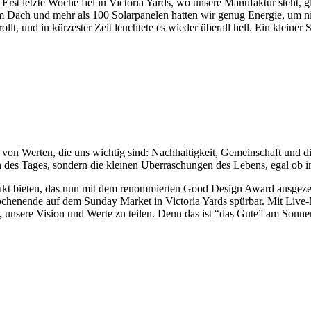
rst letzte Woche fiel in Victoria Yards, wo unsere Manufaktur steht, g
 Dach und mehr als 100 Solarpanelen hatten wir genug Energie, um nic
, und in kürzester Zeit leuchtete es wieder überall hell. Ein kleiner Sc
on Werten, die uns wichtig sind: Nachhaltigkeit, Gemeinschaft und die 
 des Tages, sondern die kleinen Überraschungen des Lebens, egal ob i
odukt bieten, das nun mit dem renommierten Good Design Award ausgeze
nende auf dem Sunday Market in Victoria Yards spürbar. Mit Live-M
 unsere Vision und Werte zu teilen. Denn das ist “das Gute” am Sonnen