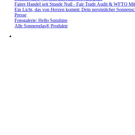
Fairer Handel seit Stunde Null - Fair Trade Audit & WFTO Mit
Ein Licht, das von Herzen kommt: Dein persönlicher Sonnensc
Presse
Fotogalerie: Hello Sunshine
Alle Sonnenglas® Produkte