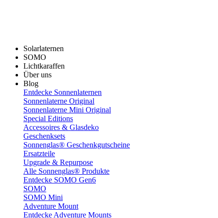
Solarlaternen
SOMO
Lichtkaraffen
Über uns
Blog
Entdecke Sonnenlaternen
Sonnenlaterne Original
Sonnenlaterne Mini Original
Special Editions
Accessoires & Glasdeko
Geschenksets
Sonnenglas® Geschenkgutscheine
Ersatzteile
Upgrade & Repurpose
Alle Sonnenglas® Produkte
Entdecke SOMO Gen6
SOMO
SOMO Mini
Adventure Mount
Entdecke Adventure Mounts