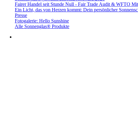
Fairer Handel seit Stunde Null - Fair Trade Audit & WFTO Mit
Ein Licht, das von Herzen kommt: Dein persönlicher Sonnensc
Presse
Fotogalerie: Hello Sunshine
Alle Sonnenglas® Produkte