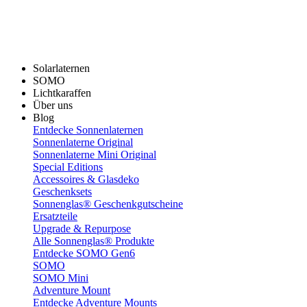
Solarlaternen
SOMO
Lichtkaraffen
Über uns
Blog
Entdecke Sonnenlaternen
Sonnenlaterne Original
Sonnenlaterne Mini Original
Special Editions
Accessoires & Glasdeko
Geschenksets
Sonnenglas® Geschenkgutscheine
Ersatzteile
Upgrade & Repurpose
Alle Sonnenglas® Produkte
Entdecke SOMO Gen6
SOMO
SOMO Mini
Adventure Mount
Entdecke Adventure Mounts