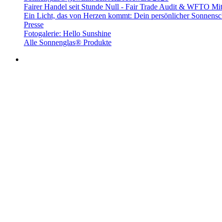
Fairer Handel seit Stunde Null - Fair Trade Audit & WFTO Mit
Ein Licht, das von Herzen kommt: Dein persönlicher Sonnensc
Presse
Fotogalerie: Hello Sunshine
Alle Sonnenglas® Produkte