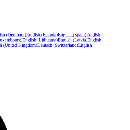
ish (Denmark)
English (Estonia)
English (Spain)
English
Luxembourg)
English (Lithuania)
English (Latvia)
English
sh (United Kingdom)
Deutsch (Switzerland)
English