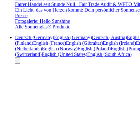
Fairer Handel seit Stunde Null - Fair Trade Audit & WFTO Mit
Ein Licht, das von Herzen kommt: Dein persönlicher Sonnensc
Presse
Fotogalerie: Hello Sunshine
Alle Sonnenglas® Produkte
Deutsch (Germany)
English (Germany)
Deutsch (Austria)
Englis
(Finland)
English (France)
English (Gibraltar)
English (Ireland)
En
(Netherlands)
English (Norway)
English (Poland)
English (Portu
(Switzerland)
English (United States)
English (South Africa)