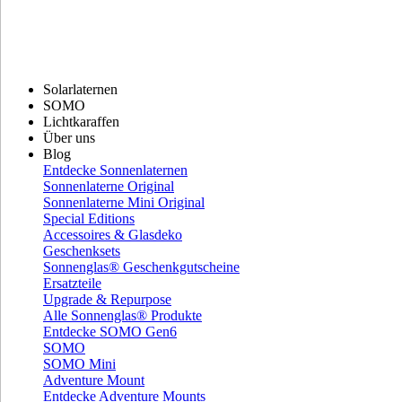
Solarlaternen
SOMO
Lichtkaraffen
Über uns
Blog
Entdecke Sonnenlaternen
Sonnenlaterne Original
Sonnenlaterne Mini Original
Special Editions
Accessoires & Glasdeko
Geschenksets
Sonnenglas® Geschenkgutscheine
Ersatzteile
Upgrade & Repurpose
Alle Sonnenglas® Produkte
Entdecke SOMO Gen6
SOMO
SOMO Mini
Adventure Mount
Entdecke Adventure Mounts