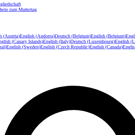
gliedschaft
hein zum Muttertag
h (Austria)
English (Andorra)
Deutsch (Belgium)
English (Belgium)
Engl
glish (Canary Islands)
English (Italy)
Deutsch (Luxembourg)
English (
gal)
English (Sweden)
English (Czech Republic)
English (Canada)
Engli