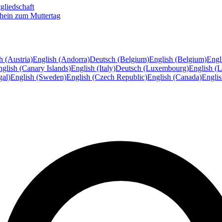
gliedschaft
hein zum Muttertag
h (Austria)
English (Andorra)
Deutsch (Belgium)
English (Belgium)
Engl
glish (Canary Islands)
English (Italy)
Deutsch (Luxembourg)
English (
gal)
English (Sweden)
English (Czech Republic)
English (Canada)
Engli