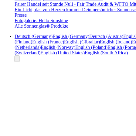
Fairer Handel seit Stunde Null - Fair Trade Audit & WFTO Mit
Ein Licht, das von Herzen kommt: Dein persönlicher Sonnensc
Presse
Fotogalerie: Hello Sunshine
Alle Sonnenglas® Produkte
Deutsch (Germany)
English (Germany)
Deutsch (Austria)
Englis
(Finland)
English (France)
English (Gibraltar)
English (Ireland)
En
(Netherlands)
English (Norway)
English (Poland)
English (Portu
(Switzerland)
English (United States)
English (South Africa)