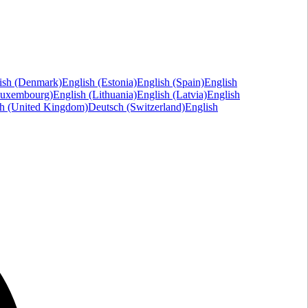
ish (Denmark)
English (Estonia)
English (Spain)
English
Luxembourg)
English (Lithuania)
English (Latvia)
English
sh (United Kingdom)
Deutsch (Switzerland)
English