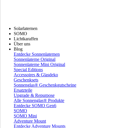
Solarlaternen
SOMO
Lichtkaraffen
Über uns
Blog
Entdecke Sonnenlaternen
Sonnenlaterne Original
Sonnenlaterne Mini Original
Special Editions
Accessoires & Glasdeko
Geschenksets
Sonnenglas® Geschenkgutscheine
Ersatzteile
Upgrade & Repurpose
Alle Sonnenglas® Produkte
Entdecke SOMO Gen6
SOMO
SOMO Mini
Adventure Mount
Entdecke Adventure Mounts