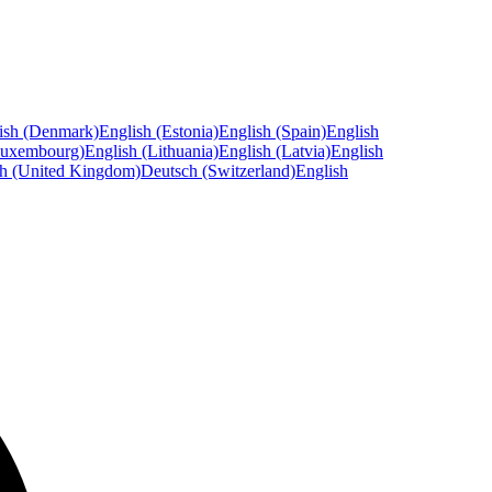
ish (Denmark)
English (Estonia)
English (Spain)
English
Luxembourg)
English (Lithuania)
English (Latvia)
English
sh (United Kingdom)
Deutsch (Switzerland)
English