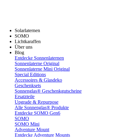
Solarlaternen
SOMO
Lichtkaraffen
Über uns
Blog
Entdecke Sonnenlaternen
Sonnenlaterne Original
Sonnenlaterne Mini Original
Special Editions
Accessoires & Glasdeko
Geschenksets
Sonnenglas® Geschenkgutscheine
Ersatzteile
Upgrade & Repurpose
Alle Sonnenglas® Produkte
Entdecke SOMO Gen6
SOMO
SOMO Mini
Adventure Mount
Entdecke Adventure Mounts