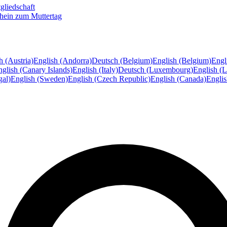
gliedschaft
hein zum Muttertag
h (Austria)
English (Andorra)
Deutsch (Belgium)
English (Belgium)
Engl
glish (Canary Islands)
English (Italy)
Deutsch (Luxembourg)
English (
gal)
English (Sweden)
English (Czech Republic)
English (Canada)
Engli