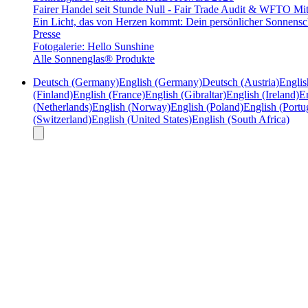
Fairer Handel seit Stunde Null - Fair Trade Audit & WFTO Mit
Ein Licht, das von Herzen kommt: Dein persönlicher Sonnensc
Presse
Fotogalerie: Hello Sunshine
Alle Sonnenglas® Produkte
Deutsch (Germany)
English (Germany)
Deutsch (Austria)
Englis
(Finland)
English (France)
English (Gibraltar)
English (Ireland)
En
(Netherlands)
English (Norway)
English (Poland)
English (Portu
(Switzerland)
English (United States)
English (South Africa)