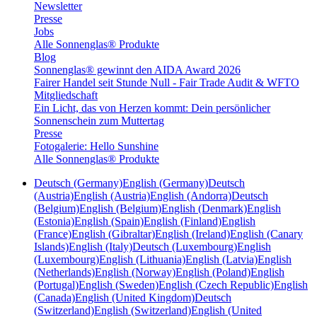
Newsletter
Presse
Jobs
Alle Sonnenglas® Produkte
Blog
Sonnenglas® gewinnt den AIDA Award 2026
Fairer Handel seit Stunde Null - Fair Trade Audit & WFTO
Mitgliedschaft
Ein Licht, das von Herzen kommt: Dein persönlicher
Sonnenschein zum Muttertag
Presse
Fotogalerie: Hello Sunshine
Alle Sonnenglas® Produkte
Deutsch (Germany)
English (Germany)
Deutsch
(Austria)
English (Austria)
English (Andorra)
Deutsch
(Belgium)
English (Belgium)
English (Denmark)
English
(Estonia)
English (Spain)
English (Finland)
English
(France)
English (Gibraltar)
English (Ireland)
English (Canary
Islands)
English (Italy)
Deutsch (Luxembourg)
English
(Luxembourg)
English (Lithuania)
English (Latvia)
English
(Netherlands)
English (Norway)
English (Poland)
English
(Portugal)
English (Sweden)
English (Czech Republic)
English
(Canada)
English (United Kingdom)
Deutsch
(Switzerland)
English (Switzerland)
English (United