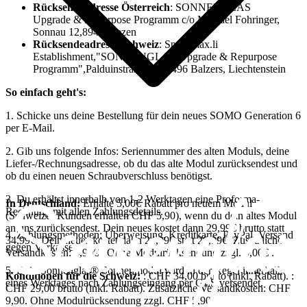
Rücksendeadresse Österreich
: SONNENGLAS
Upgrade & Repurpose Programm c/o Michael Fohringer,
Sonnau 12,8940 Liezen
Rücksendeadresse Schweiz
: Speedmax.li
Establishment,"SONNENGLAS Upgrade & Repurpose
Programm",Palduinstrasse 52, 9496 Balzers, Liechtenstein
So einfach geht's:
1. Schicke uns deine Bestellung für dein neues SOMO Generation 6
per E-Mail.
2. Gib uns folgende Infos: Seriennummer des alten Moduls, deine
Liefer-/Rechnungsadresse, ob du das alte Modul zurücksendest und
ob du einen neuen Schraubverschluss benötigst.
3. Du erhältst innerhalb von 1-2 Werktagen eine Proforma-
In Deutschland:
Erhalte 5,00€ Rabatt pro neuem Modul
Rechnung mit allen Zahlungsdetails.
(Schweizer Kunden erhalten CHF 5,90), wenn du dein altes Modul
an uns zurücksendest. Dein neues
kostet dann 29,99€ brutto statt
4. Zahlungsmethoden: Überweisung, Kreditkarte, PayPal. Versand
34,99€. Dein neues
kostet dann 24,99€ statt 29,99€. Zusätzliche
gegen Vorkasse.
Versandkosten: 4,90€ . Ohne Modulrücksendung zzgl. 5,00€ .
5. Dein Sonnenglas® Sonnenmodul wird in der Regel innerhalb
Konditionen für die Schweiz:
: CHF 34,00 brutto (inkl. Rabatt).
:
eines Werktages nach Zahlungseingang per GLS versendet.
CHF 29,00 brutto (inkl. Rabatt). Zusätzliche Versandkosten: CHF
9,90. Ohne Modulrücksendung zzgl. CHF 5,90.