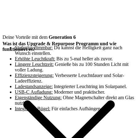
Deine Vorteile mit dem
Generation 6
Was ist das Upgrade & Repurpose Programm und wie
Stufenlos dimmbar:
Du kannst die Helligkeit ganz nach
funktioniert es?
Wunsch einstellen.
Erhöhte Leuchtkraft:
Bis zu 5-mal heller als zuvor.
Längere Leuchtzeit:
Genieße bis zu 100 Stunden Licht mit
voller Ladung.
Effizienzsteigerung:
Verbesserte Leuchtdauer und Solar-
Ladeeffizienz.
Ladestandsanzeige:
Integrierter Leuchtring im Solarpanel.
USB-C Aufladung:
Moderner und praktischer.
Eigenständige Nutzung:
Ohne Magnetschalter direkt am Glas
nutzbar.
Integrierter Bügel:
Für einfaches Aufhängen.