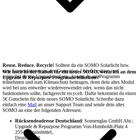
Reuse. Reduce. Recycle!
Solltest du ein SOMO Solarlicht bzw.
eine Sonnenlaterne aus der Generation 1 bis 5 besitzen und
Wie hoch ist der Rabatt für ein neues SOMO, wenn ich an dem
wünschst dir ein Upgrade auf ein
, kannst du am
Programm
Upgrade & Repurpose Programm teilnehme?
teilnehmen und zum Klimaschutz beitragen, denn dein altes Modul
wird bei uns entweder wiederverwendet oder, wenn das nicht
funktionieren sollte, fachgerecht recycelt. Dafür bekommst du einen
5€ Gutschein für dein neues SOMO Solarlicht. Schreibe dazu
einfach eine
Mail
an unser Support Team und sende dein altes
SOMO an eine der folgenden Adressen:
Rücksendeadresse Deutschland
: Sonnenglas GmbH Abt.:
Upgrade & Repurpose Programm Von-Humboldt-Platz 4
25541 Brunsbüttel,
Deutschland