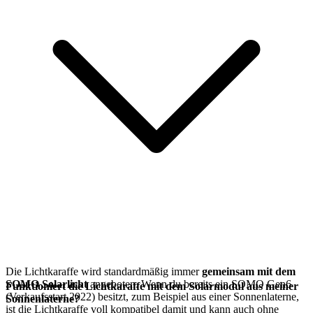
Die Lichtkaraffe wird standardmäßig immer
gemeinsam mit dem
SOMO Solarlicht
angeboten. Wenn du bereits ein SOMO Gen6
Funktioniert die Lichtkaraffe mit dem Solarmodul aus meiner
(Verkaufsstart 2022) besitzt, zum Beispiel aus einer Sonnenlaterne,
Sonnenlaterne?
ist die Lichtkaraffe voll kompatibel damit und kann auch ohne