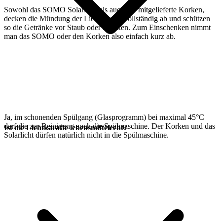
Sowohl das SOMO Solarlicht als auch der mitgelieferte Korken,
decken die Mündung der Lichtkaraffe vollständig ab und schützen
so die Getränke vor Staub oder Mücken. Zum Einschenken nimmt
man das SOMO oder den Korken also einfach kurz ab.
Ja, im schonenden Spülgang (Glasprogramm) bei maximal 45°C
darf die
zur Reinigung auch die Spülmaschine. Der Korken und das
Ist die Lichtkaraffe lebensmittelecht?
Solarlicht dürfen natürlich nicht in die Spülmaschine.