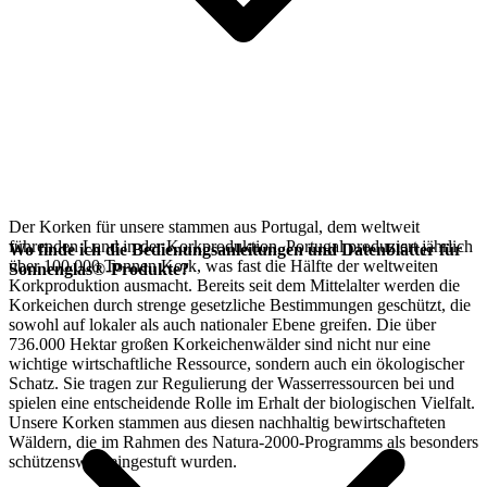
Der Korken für unsere
stammen aus Portugal, dem weltweit
führenden Land in der Korkproduktion. Portugal produziert jährlich
Wo finde ich die Bedienungsanleitungen und Datenblätter für
über 100.000 Tonnen Kork, was fast die Hälfte der weltweiten
Sonnenglas®-Produkte?
Korkproduktion ausmacht. Bereits seit dem Mittelalter werden die
Korkeichen durch strenge gesetzliche Bestimmungen geschützt, die
sowohl auf lokaler als auch nationaler Ebene greifen. Die über
736.000 Hektar großen Korkeichenwälder sind nicht nur eine
wichtige wirtschaftliche Ressource, sondern auch ein ökologischer
Schatz. Sie tragen zur Regulierung der Wasserressourcen bei und
spielen eine entscheidende Rolle im Erhalt der biologischen Vielfalt.
Unsere Korken stammen aus diesen nachhaltig bewirtschafteten
Wäldern, die im Rahmen des Natura-2000-Programms als besonders
schützenswert eingestuft wurden.