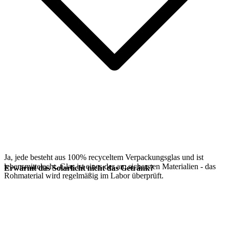
Ja, jede
besteht aus 100% recyceltem Verpackungsglas und ist
lebensmittelecht. Glas ist eines der am sichersten Materialien - das
Erwärmt das Solarlicht nicht das Getränk?
Rohmaterial wird regelmäßig im Labor überprüft.