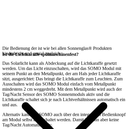
Die Bedienung der
ist wie bei allen Sonnenglas® Produkten
kinderleicht und genial zugleich:
Ist die Lichtkaraffe spülmaschinenfest?
Das
Solarlicht kann als Abdeckung auf die Lichtkaraffe gesetzt
werden. Um das Licht einzuschalten, wird das SOMO Modul mit
seinem Punkt an den Metallpunkt, der am Hals jeder Lichtkaraffe
sitzt, ausgerichtet: Das bringt die Lichtkaraffe zum Leuchten. Zum
Ausschalten wird das SOMO Modul einfach vom Metallpunkt
mindestens 2 cm weggedreht. Mit dem Metallpunkt wird auch der
Tag/Nacht Sensor des SOMO Sonnenmoduls aktiv und die
Lichtkaraffe schaltet sich je nach Lichtverhältnissen automatisch ein
und aus.
Alternativ kann das SOMO auch über den integrierten Bedienknopf
am Modul selbst angeschaltet werden. Damit ist dann aber keine
Tag/Nacht Automatik aktiv.