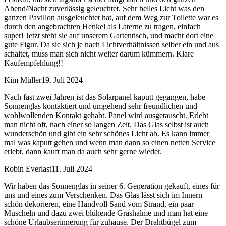
Abend/Nacht zuverlässig geleuchtet. Sehr helles Licht was den
ganzen Pavillon ausgeleuchtet hat, auf dem Weg zur Toilette war es
durch den angebrachten Henkel als Laterne zu tragen, einfach
super! Jetzt steht sie auf unserem Gartentisch, und macht dort eine
gute Figur. Da sie sich je nach Lichtverhältnissen selber ein und aus
schaltet, muss man sich nicht weiter darum kümmern. Klare
Kaufempfehlung!!
Kim Müller
19. Juli 2024
Nach fast zwei Jahren ist das Solarpanel kaputt gegangen, habe
Sonnenglas kontaktiert und umgehend sehr freundlichen und
wohlwollenden Kontakt gehabt. Panel wird ausgetauscht. Erlebt
man nicht oft, nach einer so langen Zeit. Das Glas selbst ist auch
wunderschön und gibt ein sehr schönes Licht ab. Es kann immer
mal was kaputt gehen und wenn man dann so einen netten Service
erlebt, dann kauft man da auch sehr gerne wieder.
Robin Everlast
11. Juli 2024
Wir haben das Sonnenglas in seiner 6. Generation gekauft, eines für
uns und eines zum Verschenken. Das Glas lässt sich im Innern
schön dekorieren, eine Handvoll Sand vom Strand, ein paar
Muscheln und dazu zwei blühende Grashalme und man hat eine
schöne Urlaubserinnerung für zuhause. Der Drahtbügel zum