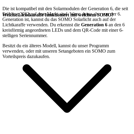
Die
ist kompatibel mit den
Solarmodulen der Generation 6, die seit
Frühling 2022 auf dem Markt sind. Wenn deine
also von der 6.
Welche Lichtkaraffe funktioniert mit welchem SOMO?
Generation ist, kannst du das SOMO Solarlicht auch auf der
Lichtkaraffe verwenden. Du erkennst die
Generation 6
an den 6
kreisförmig angeordneten LEDs und dem QR-Code mit einer 6-
stelligen Seriennummer.
Besitzt du ein älteres Modell, kannst du unser
Programm
verwenden, oder mit unseren Setangeboten ein SOMO zum
Vorteilspreis dazukaufen.