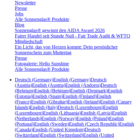
Newsletter
Presse
Jobs
Alle Sonnenglas® Produkte
Blog
Sonnenglas® gewinnt den AIDA Award 2026
Fairer Handel seit Stunde Null - Fair Trade Audit & WFTO
Mitgliedschaft
Ein Licht, das von Herzen kommt: Dein persönlicher
Sonnenschein zum Muttertag
Presse
Fotogalerie: Hello Sunshine
Alle Sonnenglas® Produkte
Deutsch (Germany)
English (Germany)
Deutsch
(Austria)
English (Austria)
English (Andorra)
Deutsch
(Belgium)
English (Belgium)
English (Denmark)
English
(Estonia)
English (Spain)
English (Finland)
English
(France)
English (Gibraltar)
English (Ireland)
English (Canary
Islands)
English (Italy)
Deutsch (Luxembourg)
English
(Luxembourg)
English (Lithuania)
English (Latvia)
English
(Netherlands)
English (Norway)
English (Poland)
English
(Portugal)
English (Sweden)
English (Czech Republic)
English
(Canada)
English (United Kingdom)
Deutsch
(Switzerland)
English (Switzerland)
English (United