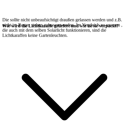
Die
sollte nicht unbeaufsichtigt draußen gelassen werden und z.B.
nicht im Regen stehen gelassen werden. Im Vergleich zu unseren
,
Wie wird die Lichtkaraffe geliefert und wie ist sie verpackt?
die auch mit dem selben
Solarlicht funktionieren, sind die
Lichtkaraffen keine Gartenleuchten.