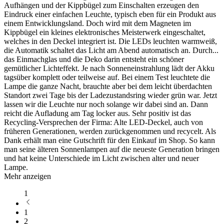
Aufhängen und der Kippbügel zum Einschalten erzeugen den
Eindruck einer einfachen Leuchte, typisch eben für ein Produkt aus
einem Entwicklungsland. Doch wird mit dem Magneten im
Kippbügel ein kleines elektronisches Meisterwerk eingeschaltet,
welches in den Deckel integriert ist. Die LEDs leuchten warmweiß,
die Automatik schaltet das Licht am Abend automatisch an. Durch
...
das Einmachglas und die Deko darin entsteht ein schöner
gemütlicher Lichteffekt. Je nach Sonneneinstrahlung lädt der Akku
tagsüber komplett oder teilweise auf. Bei einem Test leuchtete die
Lampe die ganze Nacht, brauchte aber bei dem leicht überdachten
Standort zwei Tage bis der Ladezustandsring wieder grün war. Jetzt
lassen wir die Leuchte nur noch solange wir dabei sind an. Dann
reicht die Aufladung am Tag locker aus. Sehr positiv ist das
Recycling-Versprechen der Firma: Alte LED-Deckel, auch von
früheren Generationen, werden zurückgenommen und recycelt. Als
Dank erhält man eine Gutschrift für den Einkauf im Shop. So kann
man seine älteren Sonnenlampen auf die neueste Generation bringen
und hat keine Unterschiede im Licht zwischen alter und neuer
Lampe.
Mehr anzeigen
1
1
2