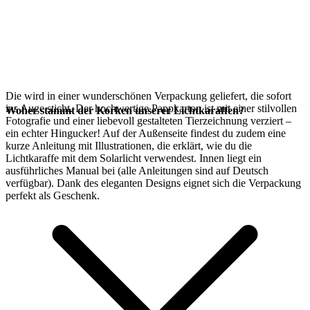
Die
wird in einer wunderschönen Verpackung geliefert, die sofort
ins Auge sticht. Der hochwertige Pappkarton ist mit einer stilvollen
Woher stammt der Korken unserer Lichtkaraffen?
Fotografie und einer liebevoll gestalteten Tierzeichnung verziert –
ein echter Hingucker! Auf der Außenseite findest du zudem eine
kurze Anleitung mit Illustrationen, die erklärt, wie du die
Lichtkaraffe mit dem
Solarlicht verwendest. Innen liegt ein
ausführliches Manual bei (alle Anleitungen sind auf Deutsch
verfügbar). Dank des eleganten Designs eignet sich die Verpackung
perfekt als Geschenk.