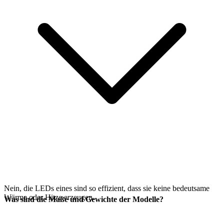
Nein, die LEDs eines
sind so effizient, dass sie keine bedeutsame
Wärme oder Hitze erzeugen.
Was sind die Maße und Gewichte der Modelle?