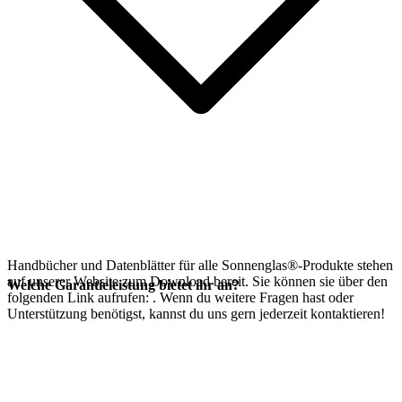
Handbücher und Datenblätter für alle Sonnenglas®-Produkte stehen
auf unserer Website zum Download bereit. Sie können sie über den
Welche Garantieleistung bietet ihr an?
folgenden Link aufrufen:
. Wenn du weitere Fragen hast oder
Unterstützung benötigst, kannst du uns gern jederzeit kontaktieren!