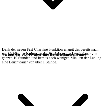
Dank der neuen Fast-Charging-Funktion erlangt das
bereits nach
nur 10 Minuten Ladung an der Steckdose eine Leuchtdauer von
Verfügt das SOMO über eine Batteriestandsanzeige?
ganzen 10 Stunden und bereits nach wenigen Minuten der Ladung
eine Leuchtdauer von über 1 Stunde.