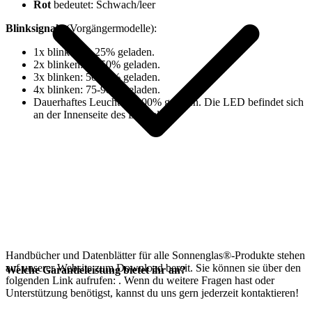
Rot
bedeutet: Schwach/leer
Blinksignale
(Vorgängermodelle):
1x blinken: 0-25% geladen.
2x blinken: 25-50% geladen.
3x blinken: 50-75% geladen.
4x blinken: 75-98% geladen.
⁠Dauerhaftes Leuchten: 100% geladen. Die LED befindet sich
an der Innenseite des Deckels.
Handbücher und Datenblätter für alle Sonnenglas®-Produkte stehen
auf unserer Website zum Download bereit. Sie können sie über den
Welche Garantieleistung bietet ihr an?
folgenden Link aufrufen:
. Wenn du weitere Fragen hast oder
Unterstützung benötigst, kannst du uns gern jederzeit kontaktieren!