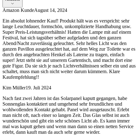
Amazon Kunde
August 14, 2024
Ein absolut lohnender Kauf! Produkt hält was es verspricht: sehr
lange Leuchtdauer, formschön, unkomplizierte Handhabung usw.
Super Preis-Leistungsverhältnis! Hatten die Lampe mit auf einem
Festival, hat sich tagsüber selber aufgeladen und den ganzen
Abend/Nacht zuverlässig geleuchtet. Sehr helles Licht was den
ganzen Pavillon ausgeleuchtet hat, auf dem Weg zur Toilette war es
durch den angebrachten Henkel als Laterne zu tragen, einfach
super! Jetzt steht sie auf unserem Gartentisch, und macht dort eine
gute Figur. Da sie sich je nach Lichtverhältnissen selber ein und aus
schaltet, muss man sich nicht weiter darum kümmern. Klare
Kaufempfehlung!!
Kim Müller
19. Juli 2024
Nach fast zwei Jahren ist das Solarpanel kaputt gegangen, habe
Sonnenglas kontaktiert und umgehend sehr freundlichen und
wohlwollenden Kontakt gehabt. Panel wird ausgetauscht. Erlebt
man nicht oft, nach einer so langen Zeit. Das Glas selbst ist auch
wunderschön und gibt ein sehr schönes Licht ab. Es kann immer
mal was kaputt gehen und wenn man dann so einen netten Service
erlebt, dann kauft man da auch sehr gerne wieder.