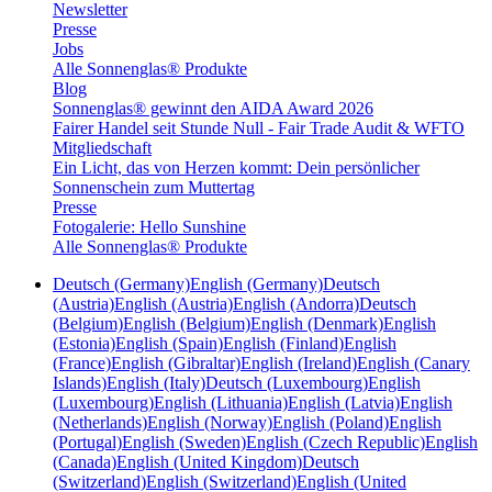
Newsletter
Presse
Jobs
Alle Sonnenglas® Produkte
Blog
Sonnenglas® gewinnt den AIDA Award 2026
Fairer Handel seit Stunde Null - Fair Trade Audit & WFTO
Mitgliedschaft
Ein Licht, das von Herzen kommt: Dein persönlicher
Sonnenschein zum Muttertag
Presse
Fotogalerie: Hello Sunshine
Alle Sonnenglas® Produkte
Deutsch (Germany)
English (Germany)
Deutsch
(Austria)
English (Austria)
English (Andorra)
Deutsch
(Belgium)
English (Belgium)
English (Denmark)
English
(Estonia)
English (Spain)
English (Finland)
English
(France)
English (Gibraltar)
English (Ireland)
English (Canary
Islands)
English (Italy)
Deutsch (Luxembourg)
English
(Luxembourg)
English (Lithuania)
English (Latvia)
English
(Netherlands)
English (Norway)
English (Poland)
English
(Portugal)
English (Sweden)
English (Czech Republic)
English
(Canada)
English (United Kingdom)
Deutsch
(Switzerland)
English (Switzerland)
English (United