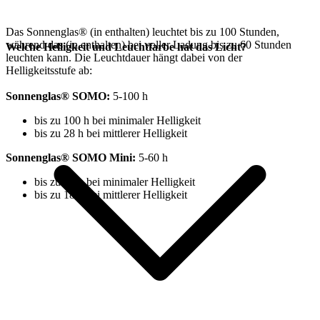
Das Sonnenglas®
(in
enthalten) leuchtet bis zu 100 Stunden,
während das
(in
enthalten) bei voller Ladung bis zu 60 Stunden
Welche Helligkeit und Leuchtfarbe hat das Licht?
leuchten kann. Die Leuchtdauer hängt dabei von der
Helligkeitsstufe ab:
Sonnenglas® SOMO:
⁠5-100 h
bis zu 100 h bei minimaler Helligkeit
bis zu 28 h bei mittlerer Helligkeit
Sonnenglas® SOMO Mini:
5-60 h
bis zu 60 h bei minimaler Helligkeit
bis zu 18 h bei mittlerer Helligkeit