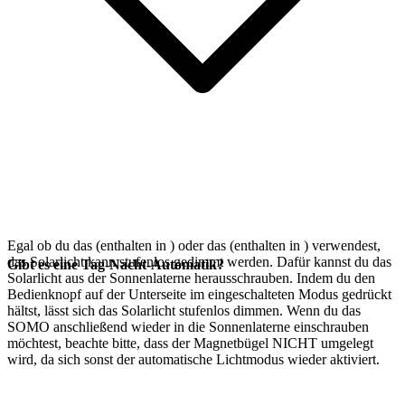
Egal ob du das
(enthalten in
) oder das
(enthalten in
) verwendest,
das Solarlicht kann stufenlos gedimmt werden. Dafür kannst du das
Gibt es eine Tag-Nacht-Automatik?
Solarlicht aus der Sonnenlaterne herausschrauben. Indem du den
Bedienknopf auf der Unterseite im eingeschalteten Modus gedrückt
hältst, lässt sich das Solarlicht stufenlos dimmen. Wenn du das
SOMO anschließend wieder in die Sonnenlaterne einschrauben
möchtest, beachte bitte, dass der Magnetbügel NICHT umgelegt
wird, da sich sonst der automatische Lichtmodus wieder aktiviert.