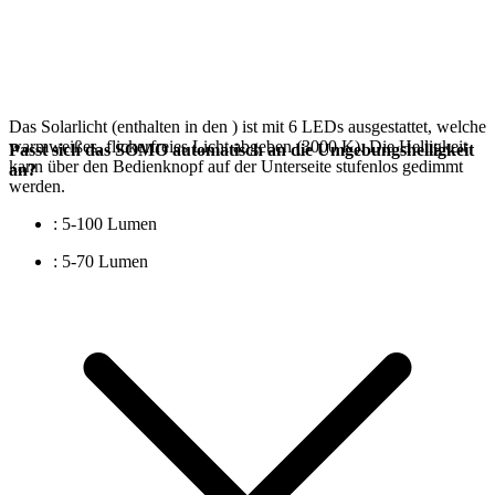
Das Solarlicht (enthalten in den
) ist mit 6 LEDs ausgestattet, welche
warmweißes, flickerfreies Licht abgeben (3000 K). Die Helligkeit
Passt sich das SOMO automatisch an die Umgebungshelligkeit
kann über den Bedienknopf auf der Unterseite stufenlos gedimmt
an?
werden.
: 5-100 Lumen
: 5-70 Lumen