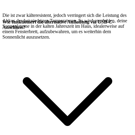
Die
ist zwar kälteresistent, jedoch verringert sich die Leistung des
Akkus des
bei niedrigen Temperaturen. Es wird empfohlen, deine
Wie funktioniert die alternative Aufladung via USB-C-
Sonnenlaterne in der kalten Jahreszeit im Haus, idealerweise auf
Anschluss?
einem Fensterbrett, aufzubewahren, um es weiterhin dem
Sonnenlicht auszusetzen.