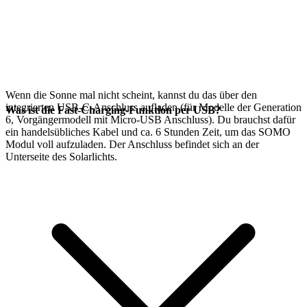
Wenn die Sonne mal nicht scheint, kannst du das
über den
integrierten USB-C-Anschluss aufladen (für Modelle der Generation
Was ist die Fast-Charging-Funktion per USB?
6, Vorgängermodell mit Micro-USB Anschluss). Du brauchst dafür
ein handelsübliches Kabel und ca. 6 Stunden Zeit, um das SOMO
Modul voll aufzuladen. Der Anschluss befindet sich an der
Unterseite des Solarlichts.