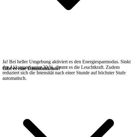
Ja! Bei heller Umgebung aktiviert es den Energiesparmodus. Sinkt
der Akkustand unter 30 %, dimmt es die Leuchtkraft. Zudem
Gibt es eine Dimmfunktion?
reduziert sich die Intensität nach einer Stunde auf höchster Stufe
automatisch.