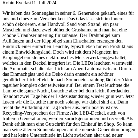
Robin Everlast
11. Juli 2024
Wir haben das Sonnenglas in seiner 6. Generation gekauft, eines für
uns und eines zum Verschenken. Das Glas lässt sich im Innern
schön dekorieren, eine Handvoll Sand vom Strand, ein paar
Muscheln und dazu zwei blühende Grashalme und man hat eine
schöne Urlaubserinnerung für zuhause. Der Drahtbügel zum
Aufhängen und der Kippbügel zum Einschalten erzeugen den
Eindruck einer einfachen Leuchte, typisch eben für ein Produkt aus
einem Entwicklungsland. Doch wird mit dem Magneten im
Kippbügel ein kleines elektronisches Meisterwerk eingeschaltet,
welches in den Deckel integriert ist. Die LEDs leuchten warmweiß,
die Automatik schaltet das Licht am Abend automatisch an. Durch
...
das Einmachglas und die Deko darin entsteht ein schöner
gemütlicher Lichteffekt. Je nach Sonneneinstrahlung lädt der Akku
tagsüber komplett oder teilweise auf. Bei einem Test leuchtete die
Lampe die ganze Nacht, brauchte aber bei dem leicht überdachten
Standort zwei Tage bis der Ladezustandsring wieder grün war. Jetzt
lassen wir die Leuchte nur noch solange wir dabei sind an. Dann
reicht die Aufladung am Tag locker aus. Sehr positiv ist das
Recycling-Versprechen der Firma: Alte LED-Deckel, auch von
früheren Generationen, werden zurückgenommen und recycelt. Als
Dank erhält man eine Gutschrift für den Einkauf im Shop. So kann
man seine älteren Sonnenlampen auf die neueste Generation bringen
und hat keine Unterschiede im Licht zwischen alter und neuer