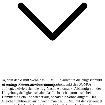
Ja, dein
denkt mit! Wenn das SOMO Solarlicht in die
eingeschraubt
ist und der Magnetbügel auf dem Kontaktpunkt des SOMOs
Wie lange dauert die Solarladung?
aufliegt, aktiviert sich die Tag-Nacht-Automatik. Abhängig von der
Umgebungshelligkeit schaltet das Licht sich automatisch bei
Dämmerung ein und wieder aus, sobald die Sonne aufgeht. Das
Gleiche funktioniert auch, wenn man das SOMO mit der
verwendet