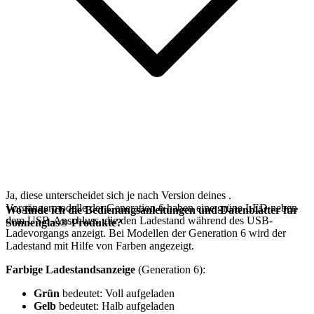
Ja, diese unterscheidet sich je nach Version deines
.
Vorgängermodelle der Generation 6 haben eine grüne LED neben
Wo finde ich die Bedienungsanleitungen und Datenblätter für
dem USB-Anschluss, die den Ladestand während des USB-
Sonnenglas®-Produkte?
Ladevorgangs anzeigt. Bei Modellen der Generation 6 wird der
Ladestand mit Hilfe von Farben angezeigt.
Farbige Ladestandsanzeige
(Generation 6):
Grün
bedeutet: Voll aufgeladen
Gelb
bedeutet: Halb aufgeladen