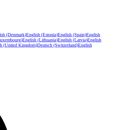
ish (Denmark)
English (Estonia)
English (Spain)
English
Luxembourg)
English (Lithuania)
English (Latvia)
English
sh (United Kingdom)
Deutsch (Switzerland)
English