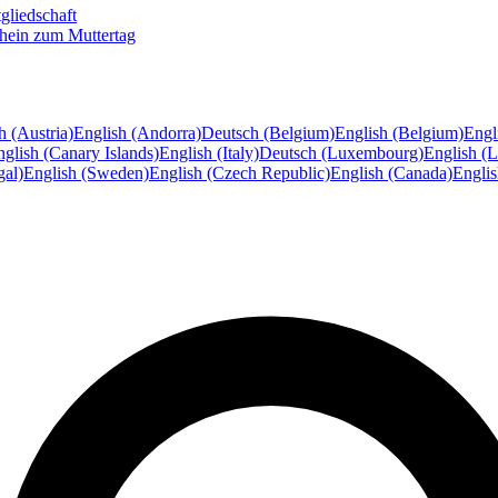
gliedschaft
hein zum Muttertag
h (Austria)
English (Andorra)
Deutsch (Belgium)
English (Belgium)
Engl
glish (Canary Islands)
English (Italy)
Deutsch (Luxembourg)
English (
gal)
English (Sweden)
English (Czech Republic)
English (Canada)
Engli