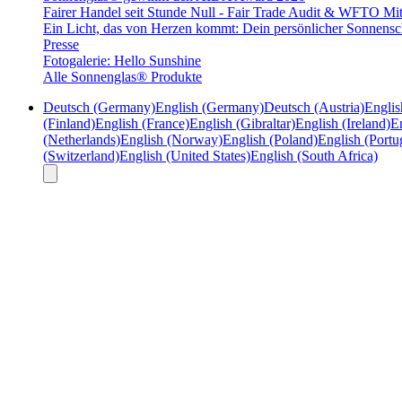
Fairer Handel seit Stunde Null - Fair Trade Audit & WFTO Mit
Ein Licht, das von Herzen kommt: Dein persönlicher Sonnensc
Presse
Fotogalerie: Hello Sunshine
Alle Sonnenglas® Produkte
Deutsch (Germany)
English (Germany)
Deutsch (Austria)
Englis
(Finland)
English (France)
English (Gibraltar)
English (Ireland)
En
(Netherlands)
English (Norway)
English (Poland)
English (Portu
(Switzerland)
English (United States)
English (South Africa)