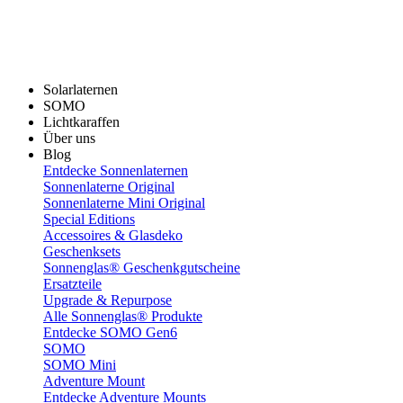
Solarlaternen
SOMO
Lichtkaraffen
Über uns
Blog
Entdecke Sonnenlaternen
Sonnenlaterne Original
Sonnenlaterne Mini Original
Special Editions
Accessoires & Glasdeko
Geschenksets
Sonnenglas® Geschenkgutscheine
Ersatzteile
Upgrade & Repurpose
Alle Sonnenglas® Produkte
Entdecke SOMO Gen6
SOMO
SOMO Mini
Adventure Mount
Entdecke Adventure Mounts