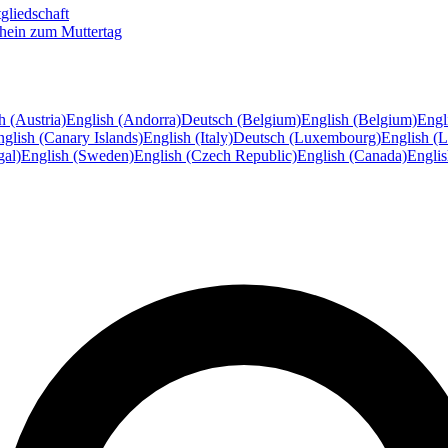
gliedschaft
hein zum Muttertag
h (Austria)
English (Andorra)
Deutsch (Belgium)
English (Belgium)
Engl
glish (Canary Islands)
English (Italy)
Deutsch (Luxembourg)
English (
gal)
English (Sweden)
English (Czech Republic)
English (Canada)
Engli