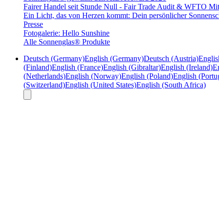
Fairer Handel seit Stunde Null - Fair Trade Audit & WFTO Mit
Ein Licht, das von Herzen kommt: Dein persönlicher Sonnensc
Presse
Fotogalerie: Hello Sunshine
Alle Sonnenglas® Produkte
Deutsch (Germany)
English (Germany)
Deutsch (Austria)
Englis
(Finland)
English (France)
English (Gibraltar)
English (Ireland)
En
(Netherlands)
English (Norway)
English (Poland)
English (Portu
(Switzerland)
English (United States)
English (South Africa)