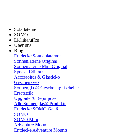
Solarlaternen
SOMO
Lichtkaraffen
Über uns
Blog
Entdecke Sonnenlaternen
Sonnenlaterne Original
Sonnenlaterne Mini Original
Special Editions
Accessoires & Glasdeko
Geschenksets
Sonnenglas® Geschenkgutscheine
Ersatzteile
Upgrade & Repurpose
Alle Sonnenglas® Produkte
Entdecke SOMO Gen6
SOMO
SOMO Mini
Adventure Mount
Entdecke Adventure Mounts