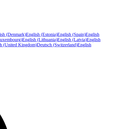
ish (Denmark)
English (Estonia)
English (Spain)
English
Luxembourg)
English (Lithuania)
English (Latvia)
English
sh (United Kingdom)
Deutsch (Switzerland)
English